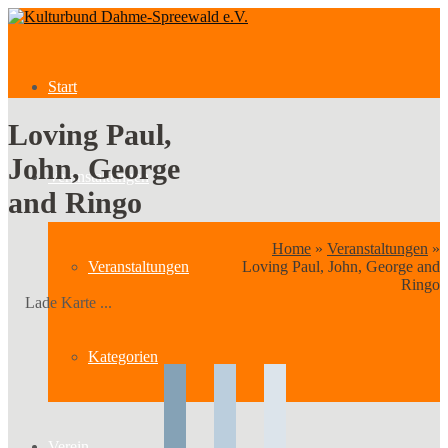
Start
Loving Paul,
John, George
Veranstaltungen
and Ringo
Home
»
Veranstaltungen
»
Veranstaltungen
Loving Paul, John, George and
Ringo
Lade Karte ...
Kategorien
Verein