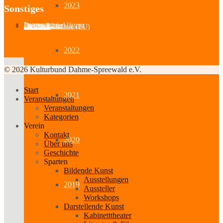
2023
Sonstiges
Impressum
Datenschutzerklärung
Partner-Links
Feedback
Cookie-Richtlinie (EU)
2022
© 2026 Kulturbund Dahme-Spreewald e.V.
Start
2021
Veranstaltungen
Veranstaltungen
Kategorien
Verein
Kontakt
2020
Über uns
Geschichte
Sparten
Bildende Kunst
Ausstellungen
2019
Aussteller
Workshops
Darstellende Kunst
Kabinetttheater