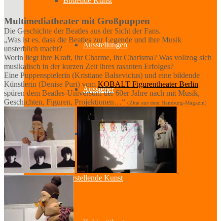
Bildende Kunst
Multimediatheater mit Großpuppen
Die Geschichte der Beatles aus der Sicht der Fans.
„Was ist es, dass die Beatles zur Legende und ihre Musik
Ausstellungen
unsterblich macht?
Worin liegt ihre Kraft, ihr Charme, ihr Charisma? Was vollzog sich
musikalisch in der kurzen Zeit ihres rasanten Erfolges?
Eine Puppenspielerin (Kristiane Balsevicius) und eine bildende
Künstlerin (Denise Puri) vom
KOBALT Figurentheater Berlin
Aussteller
spüren dem Beatles-Universum der 60er Jahre nach mit Musik,
Geschichten, Figuren, Projektionen…“
(Zitat aus dem Hamburg-Magazin)
Workshops
Darstellende Kunst