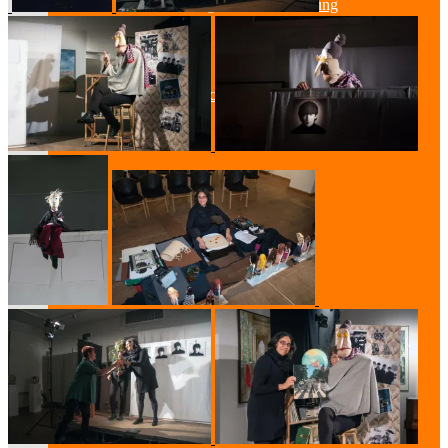
Lesung & Autoren-Lesung
Mitmach-Lesung
Szenische Lesung
Lesung und Musik
Spurensuche