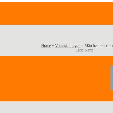
Home
»
Veranstaltungen
»
Märchenlieder he
Lade Karte ...