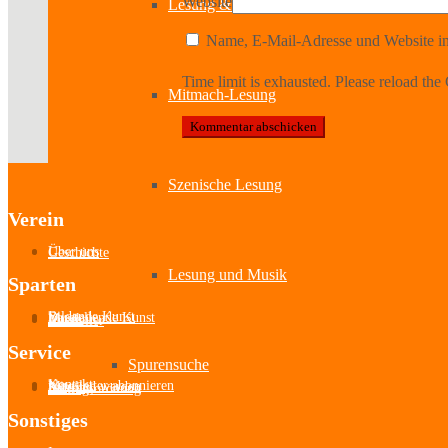
Website
Lesung & Autoren-Lesung
Name, E-Mail-Adresse und Website in
Time limit is exhausted. Please reload 
Mitmach-Lesung
Szenische Lesung
Verein
Über uns
Geschichte
Lesung und Musik
Sparten
Bildende Kunst
Darstellende Kunst
Musik
Literatur
Aussteller
Service
Spurensuche
Kontakt
Newsletter abonnieren
Mitglied werden
Satzung
Beitragsordnung
Sonstiges