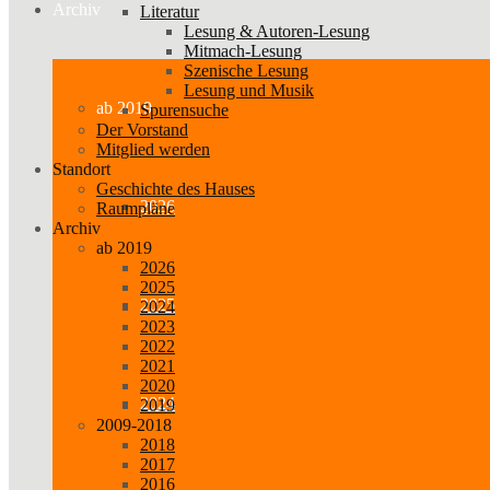
Archiv
Literatur
Lesung & Autoren-Lesung
Mitmach-Lesung
Szenische Lesung
Lesung und Musik
ab 2019
Spurensuche
Der Vorstand
Mitglied werden
Standort
Geschichte des Hauses
2026
Raumpläne
Archiv
ab 2019
2026
2025
2025
2024
2023
2022
2021
2020
2024
2019
2009-2018
2018
2017
2016