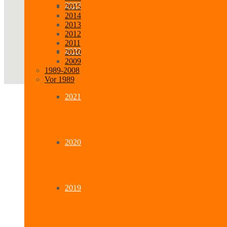
2023
2015
2014
2013
2012
2011
2022
2010
2009
1989-2008
Vor 1989
2021
2020
2019