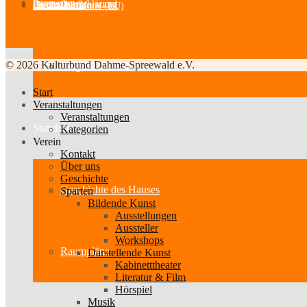
Impressum
Der Vorstand
Datenschutzerklärung
Partner-Links
Feedback
Cookie-Richtlinie (EU)
© 2026 Kulturbund Dahme-Spreewald e.V.
Mitglied werden
Start
Veranstaltungen
Veranstaltungen
Standort
Kategorien
Verein
Kontakt
Über uns
Geschichte
Geschichte des Hauses
Sparten
Bildende Kunst
Ausstellungen
Aussteller
Workshops
Raumpläne
Darstellende Kunst
Kabinetttheater
Literatur & Film
Hörspiel
Musik