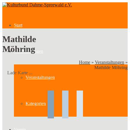
Start
Mathilde
Möhring
Veranstaltungen
Home
»
Veranstaltungen
»
Mathilde Möhring
Lade Karte ...
Veranstaltungen
Kategorien
Verein