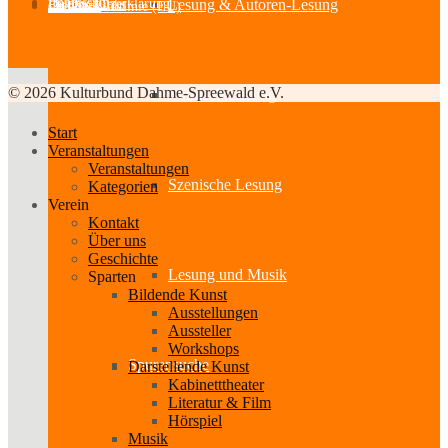
Impressum
Datenschutzerklärung
Lesung & Autoren-Lesung
Partner-Links
Feedback
Cookie-Richtlinie (EU)
© 2026 Kulturbund Dahme-Spreewald e.V.
Mitmach-Lesung
Start
Veranstaltungen
Veranstaltungen
Szenische Lesung
Kategorien
Verein
Kontakt
Über uns
Geschichte
Lesung und Musik
Sparten
Bildende Kunst
Ausstellungen
Aussteller
Workshops
Spurensuche
Darstellende Kunst
Kabinetttheater
Literatur & Film
Hörspiel
Musik