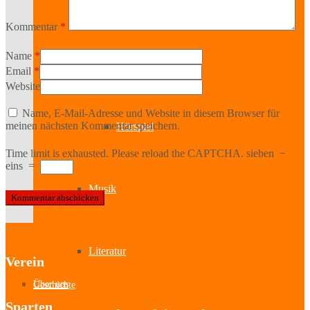
Kabinetttheater
Kommentar
*
Name
*
Literatur & Film
Email
*
Website
Name, E-Mail-Adresse und Website in diesem Browser für
meinen nächsten Kommentar speichern.
Hörspiel
Time limit is exhausted. Please reload the CAPTCHA.
sieben
−
eins
=
Musik
Literatur
Verein
Über uns
Geschichte
Sparten