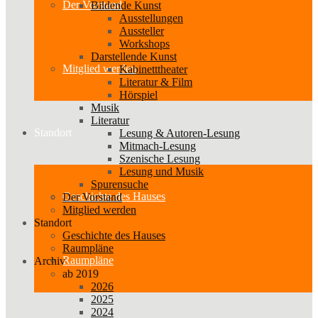
Der Vorstand
Bildende Kunst
Ausstellungen
Aussteller
Workshops
Darstellende Kunst
Mitglied werden
Kabinetttheater
Literatur & Film
Hörspiel
Musik
Literatur
Standort
Lesung & Autoren-Lesung
Mitmach-Lesung
Szenische Lesung
Lesung und Musik
Spurensuche
Geschichte des Hauses
Der Vorstand
Mitglied werden
Standort
Geschichte des Hauses
Raumpläne
Raumpläne
Archiv
ab 2019
2026
2025
2024