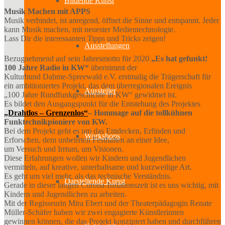
Bildende Kunst
Musik Machen mit APPS
Musik verbindet, ist anregend, öffnet die Sinne und entspannt. Jeder
kann Musik machen, mit neuester Medientechnologie.
Lass Dir die interessanten Tipps und Tricks zeigen!
Ausstellungen
Bezugnehmend auf sein Jahresmotto für 2020
„Es hat gefunkt!
100 Jahre Radio in KW“
übernimmt der
Kulturbund Dahme-Spreewald e.V. erstmalig die Trägerschaft für
ein ambitioniertes Projekt, das dem überregionalen Ereignis
Aussteller
„100 Jahre Rundfunkgeschichte in KW“ gewidmet ist.
Es bildet den Ausgangspunkt für die Entstehung des Projektes
„Drahtlos – Grenzenlos“
– Hommage auf die tollkühnen
Funktechnikpioniere von KW.
Bei dem Projekt geht es um das Entdecken, Erfinden und
Workshops
Erforschen, dem unbeirrten Festhalten an einer Idee,
um Versuch und Irrtum, um Visionen.
Diese Erfahrungen wollen wir Kindern und Jugendlichen
vermitteln, auf kreative, unterhaltsame und kurzweilige Art.
Es geht um viel mehr, als das technische Verständnis.
Darstellende Kunst
Gerade in dieser langen Corona-Isolationszeit ist es uns wichtig, mit
Kindern und Jugendlichen zu arbeiten.
Mit der Regisseurin Mira Ebert und der Theaterpädagogin Renate
Müller-Schäfer haben wir zwei engagierte Künstlerinnen
gewinnen können, die das Projekt konzipiert haben und durchführen