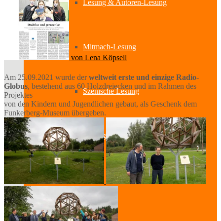
Lesung & Autoren-Lesung
Mitmach-Lesung
von Lena Köpsell
Am 25.09.2021 wurde der
weltweit erste und einzige Radio-
Globus
, bestehend aus 60 Holzdreiecken und im Rahmen des
Szenische Lesung
Projektes
von den Kindern und Jugendlichen gebaut, als Geschenk dem
Funkerberg-Museum übergeben.
Lesung und Musik
Spurensuche