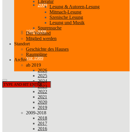
Literatur
2009
Lesung & Autoren-Lesung
Mitmach-Lesung
Szenische Lesung
Lesung und Musik
Spurensuche
1989-2008
Der Vorstand
Mitglied werden
Standort
Geschichte des Hauses
Raumpläne
Vor 1989
Archiv
ab 2019
2026
2025
2024
2023
2022
2021
2020
2019
2009-2018
2018
2017
2016