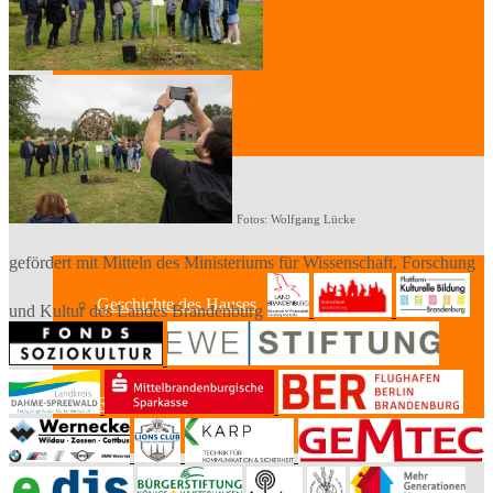
Der Vorstand
Mitglied werden
Standort
Fotos: Wolfgang Lücke
gefördert mit Mitteln des Ministeriums für Wissenschaft, Forschung
Geschichte des Hauses
und Kultur des Landes Brandenburg
Raumpläne