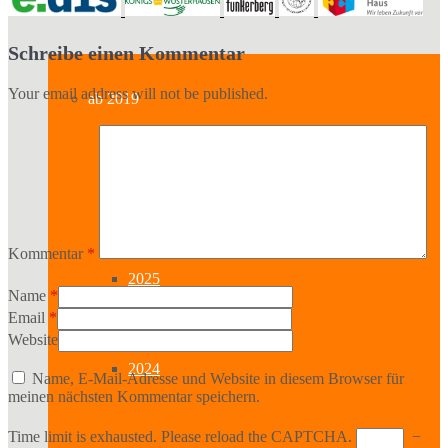
Archiv
Schreibe einen Kommentar
Your email address will not be published.
ab 2019
2026
Kommentar
*
2025
Name
*
Email
*
Website
2024
Name, E-Mail-Adresse und Website in diesem Browser für
meinen nächsten Kommentar speichern.
Time limit is exhausted. Please reload the CAPTCHA.
−