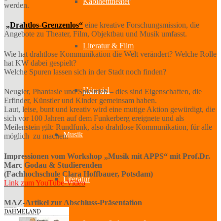
Kabinetttheater
werden.
„Drahtlos-Grenzenlos“
eine kreative Forschungsmission, die
Angebote zu Theater, Film, Objektbau und Musik umfasst.
Literatur & Film
Wie hat drahtlose Kommunikation die Welt verändert? Welche Rolle
hat KW dabei gespielt?
Welche Spuren lassen sich in der Stadt noch finden?
Hörspiel
Neugier, Phantasie und Spieltrieb – dies sind Eigenschaften, die
Erfinder, Künstler und Kinder gemeinsam haben.
Laut, leise, bunt und kreativ wird eine mutige Aktion gewürdigt, die
sich vor 100 Jahren auf dem Funkerberg ereignete und als
Meilenstein gilt: Rundfunk, also drahtlose Kommunikation, für alle
Musik
möglich zu machen.
Impressionen vom Workshop „Musik mit APPS“ mit Prof.Dr.
Marc Godau & Studierenden
(Fachhochschule Clara Hoffbauer, Potsdam)
Literatur
Link zum YouTube-Video
MAZ-Artikel zur Abschluss-Präsentation