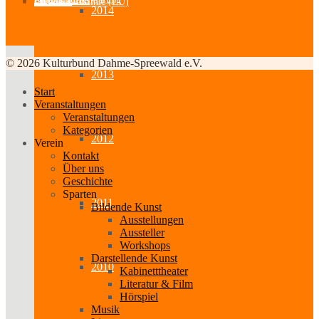
Partner-Links
Feedback
Cookie-Richtlinie (EU)
2014
© 2026 Kulturbund Dahme-Spreewald e.V.
2013
Start
Veranstaltungen
Veranstaltungen
Kategorien
2012
Verein
Kontakt
Über uns
Geschichte
Sparten
2011
Bildende Kunst
Ausstellungen
Aussteller
Workshops
Darstellende Kunst
2010
Kabinetttheater
Literatur & Film
Hörspiel
Musik