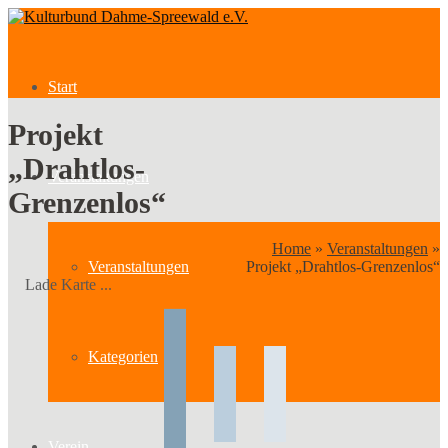
Start
Projekt
„Drahtlos-
Veranstaltungen
Grenzenlos“
Home
»
Veranstaltungen
»
Veranstaltungen
Projekt „Drahtlos-Grenzenlos“
Lade Karte ...
Kategorien
Verein