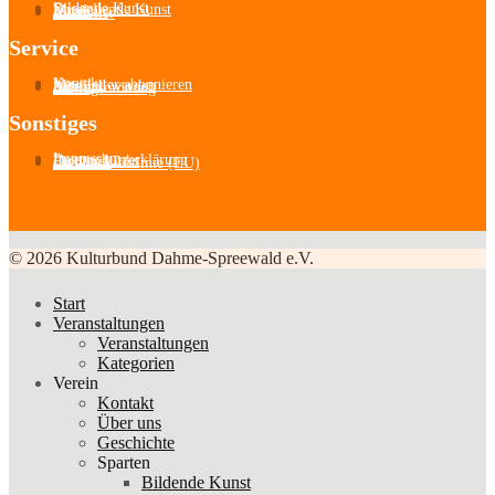
Bildende Kunst
Darstellende Kunst
Musik
Literatur
Aussteller
Service
Kontakt
Newsletter abonnieren
Mitglied werden
Satzung
Beitragsordnung
Sonstiges
Impressum
Datenschutzerklärung
Partner-Links
Feedback
Cookie-Richtlinie (EU)
© 2026 Kulturbund Dahme-Spreewald e.V.
Start
Veranstaltungen
Veranstaltungen
Kategorien
Verein
Kontakt
Über uns
Geschichte
Sparten
Bildende Kunst