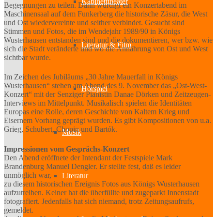
Kabinetttheater
Begegnungen zu teilen. Dann würdigt ein Konzertabend im
Maschinensaal auf dem Funkerberg die historische Zäsur, die West
und Ost wiedervereinte und seither verbindet. Gesucht sind
Stimmen und Fotos, die im Wendejahr 1989/90 in Königs
Wusterhausen entstanden sind und die dokumentieren, wer bzw. wie
Literatur & Film
sich die Stadt veränderte und wo die Annährung von Ost und West
sichtbar wurde.
Im Zeichen des Jubiläums „30 Jahre Mauerfall in Königs
Wusterhausen“ stehen am Abend des 9. November das „Ost-West-
Hörspiel
Konzert“ mit der Senziger Pianistin Danae Dörken und Zeitzeugen-
Interviews im Mittelpunkt. Musikalisch spielen die Identitäten
Europas eine Rolle, deren Geschichte von Kaltem Krieg und
Eisernem Vorhang geprägt wurden. Es gibt Kompositionen von u.a.
Grieg, Schubert, Chopin und Bartók.
Musik
Impressionen vom Gesprächs-Konzert
Den Abend eröffnete der Intendant der Festspiele Mark
Brandenburg Manuel Dengler. Er stellte fest, daß es leider
unmöglich war,
Literatur
zu diesem historischen Ereignis Fotos aus Königs Wusterhausen
aufzutreiben. Keiner hat die überfüllte und zugeparkt Innenstadt
fotografiert. Jedenfalls hat sich niemand, trotz Zeitungsaufrufs,
gemeldet.