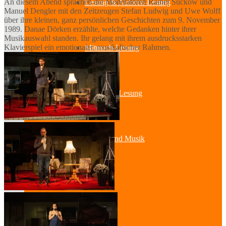
An diesem Abend sprachen die Moderatoren Rainer Suckow und
Lesung & Autoren-Lesung
Manuel Dengler mit den Zeitzeugen Stefan Ludwig und Uwe Wolff
über ihre kleinen, ganz persönlichen Geschichten zum 9. November
1989. Danae Dörken erzählte, welche Gedanken hinter ihrer
Musikauswahl standen. Ihr gelang mit ihrem ausdrucksstarken
Klavierspiel ein emotionaler, musikalischer Rahmen.
Mitmach-Lesung
Szenische Lesung
Lesung und Musik
Spurensuche