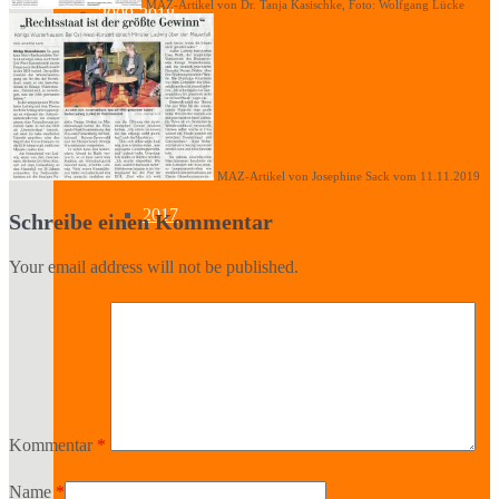
MAZ-Artikel von Dr. Tanja Kasischke, Foto: Wolfgang Lücke
2009-2018
2018
MAZ-Artikel von Josephine Sack vom 11.11.2019
2017
Schreibe einen Kommentar
Your email address will not be published.
2016
2015
Kommentar
*
Name
*