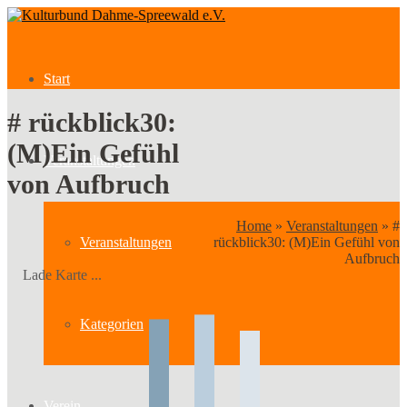
Start
# rückblick30:
(M)Ein Gefühl
Veranstaltungen
von Aufbruch
Home
»
Veranstaltungen
»
#
Veranstaltungen
rückblick30: (M)Ein Gefühl von
Aufbruch
Lade Karte ...
Kategorien
Verein