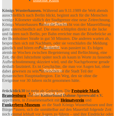
Bildende Kunst
Königs Wusterhausen.
Während am 9.11.1989 die Welt abends
ausschließlich nach Berlin blickt, beginnt auch für die Menschen
wenige Kilometer südlich der Stadtgrenze eine neue Zeitrechnung.
Ausstellungen
Königs Wusterhausen nimmt die Nachricht von der Maueröffnung
ganz unterschiedlich auf. Die einen schlüpfen direkt in die Jacke
und fahren nach Berlin, per Bahn erreichte man die Bösebrücke an
der Bornholmer Straße in gut 50 Minuten. Die anderen warten ab,
besprechen sich mit Nachbarn, oder sie verschlafen die Meldung
Aussteller
gänzlich und hören erst tags darauf, was passiert ist. Es folgen
atemlose Wochen zwischen Begeisterung und Befürchtung, eine
Zeit, die drei Jahrzehnte später noch als kaum in Worte zu fassende
Aufbruchsstimmung skizziert wird, und die Nachgeborene gerade
deshalb fasziniert. Es ist Geschichte, die man vor Augen hat, ohne
Workshops
dabei gewesen zu sein. Inzwischen ist die Stadt Teil der
dynamischen Hauptstadtregion. Ein Weg, den sie ohne die
Ereignisse vor 30 Jahren nicht genommen hätte.
#rückblick30
ist mehr als Gedenken. Die
Festspiele Mark
Darstellende Kunst
Brandenburg
und der
Kulturbund Dahme-Spreewald e.V.
appellieren, in Zusammenarbeit mit
Heimatverein
und
Funkerberg-Museum
, an die Stadt Königs Wusterhausen und ihre
Bürger*innen, sich die unmittelbar auf den Mauerfall folgende Zeit
noch einmal lebhaft vor Augen zu führen – und ihre Eindrücke oder