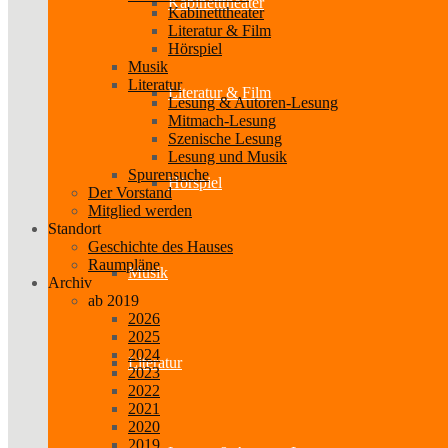
Kabinetttheater
Kabinetttheater
Literatur & Film
Hörspiel
Musik
Literatur
Literatur & Film
Lesung & Autoren-Lesung
Mitmach-Lesung
Szenische Lesung
Lesung und Musik
Spurensuche
Hörspiel
Der Vorstand
Mitglied werden
Standort
Geschichte des Hauses
Raumpläne
Musik
Archiv
ab 2019
2026
2025
2024
Literatur
2023
2022
2021
2020
2019