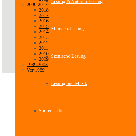
Lesung & Autoren-Lesung
2009-2018
2018
2017
2016
2015
Mitmach-Lesung
2014
2013
2012
2011
2010
Szenische Lesung
2009
1989-2008
Vor 1989
Lesung und Musik
Spurensuche