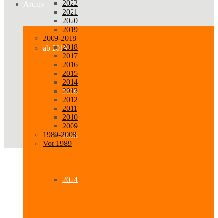
2022
Archiv
2021
2020
2019
2009-2018
2018
ab 2019
2017
2016
2015
2014
2013
2026
2012
2011
2010
2009
1989-2008
2025
Vor 1989
2024