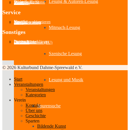
Lesung & Autoren-Lesung
Bildende Kunst
Darstellende Kunst
Musik
Literatur
Aussteller
Service
Kontakt
Newsletter abonnieren
Mitglied werden
Satzung
Beitragsordnung
Mitmach-Lesung
Sonstiges
Impressum
Datenschutzerklärung
Partner-Links
Feedback
Cookie-Richtlinie (EU)
Szenische Lesung
© 2026 Kulturbund Dahme-Spreewald e.V.
Start
Lesung und Musik
Veranstaltungen
Veranstaltungen
Kategorien
Verein
Kontakt
Spurensuche
Über uns
Geschichte
Sparten
Bildende Kunst