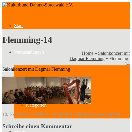
Start
Flemming-14
Veranstaltungen
Home
»
Salonkonzert mit
Dagmar Flemming
»
Flemming-
14
Salonkonzert mit Dagmar Flemming
Veranstaltungen
Kategorien
18. November 2019
in
by
Kulturbund_Admin
Leave a comment
Schreibe einen Kommentar
Verein