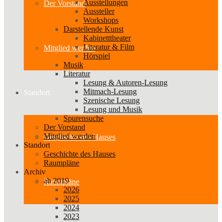
Ausstellungen
Der Vorstand
Aussteller
Workshops
Darstellende Kunst
Kabinetttheater
Literatur & Film
Mitglied werden
Hörspiel
Musik
Literatur
Lesung & Autoren-Lesung
Mitmach-Lesung
Standort
Szenische Lesung
Lesung und Musik
Spurensuche
Der Vorstand
Mitglied werden
Geschichte des Hauses
Standort
Geschichte des Hauses
Raumpläne
Archiv
ab 2019
Raumpläne
2026
2025
2024
2023