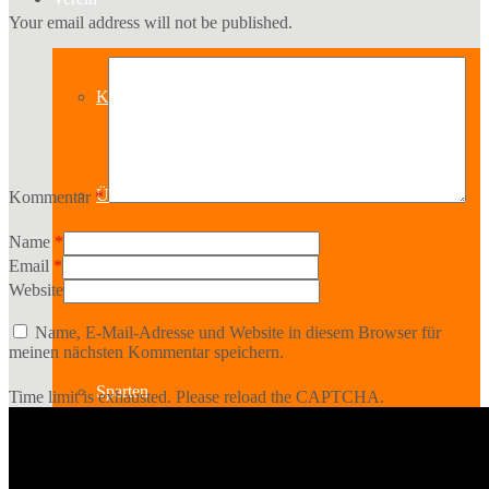
Your email address will not be published.
Kontakt
Über uns
Kommentar
*
Name
*
Email
*
Website
Geschichte
Name, E-Mail-Adresse und Website in diesem Browser für
meinen nächsten Kommentar speichern.
Sparten
Time limit is exhausted. Please reload the CAPTCHA.