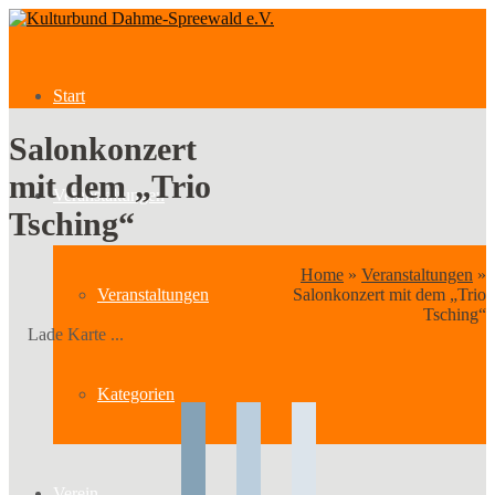
Start
Salonkonzert
mit dem „Trio
Veranstaltungen
Tsching“
Home
»
Veranstaltungen
»
Veranstaltungen
Salonkonzert mit dem „Trio
Tsching“
Lade Karte ...
Kategorien
Verein