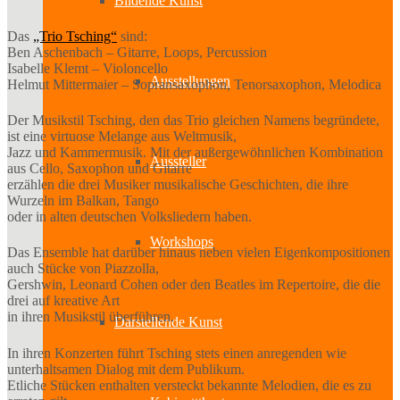
Bildende Kunst
Das
„Trio Tsching“
sind:
Ben Aschenbach – Gitarre, Loops, Percussion
Isabelle Klemt – Violoncello
Ausstellungen
Helmut Mittermaier – Sopransaxophon, Tenorsaxophon, Melodica
Der Musikstil Tsching, den das Trio gleichen Namens begründete,
ist eine virtuose Melange aus Weltmusik,
Jazz und Kammermusik. Mit der außergewöhnlichen Kombination
Aussteller
aus Cello, Saxophon und Gitarre
erzählen die drei Musiker musikalische Geschichten, die ihre
Wurzeln im Balkan, Tango
oder in alten deutschen Volksliedern haben.
Workshops
Das Ensemble hat darüber hinaus neben vielen Eigenkompositionen
auch Stücke von Piazzolla,
Gershwin, Leonard Cohen oder den Beatles im Repertoire, die die
drei auf kreative Art
in ihren Musikstil überführen.
Darstellende Kunst
In ihren Konzerten führt Tsching stets einen anregenden wie
unterhaltsamen Dialog mit dem Publikum.
Etliche Stücken enthalten versteckt bekannte Melodien, die es zu