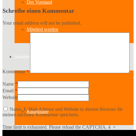
Der Vorstand
Schreibe einen Kommentar
Your email address will not be published.
Mitglied werden
Standort
Kommentar
*
Geschichte des Hauses
Name
*
Email
*
Website
Name, E-Mail-Adresse und Website in diesem Browser für
Raumpläne
meinen nächsten Kommentar speichern.
Time limit is exhausted. Please reload the CAPTCHA.
4
×