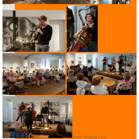
Lesung & Autoren-Lesung
Mitmach-Lesung
Szenische Lesung
Lesung und Musik
Spurensuche
Fotos: Wolfgang Lücke