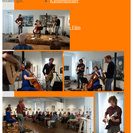
erraten gilt.
Kabinetttheater
Literatur & Film
Hörspiel
Musik
Literatur