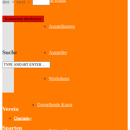
Bildende Kunst
drei
+
zwei
=
Ausstellungen
Suche
Aussteller
Workshops
Darstellende Kunst
Verein
Über uns
Geschichte
Sparten