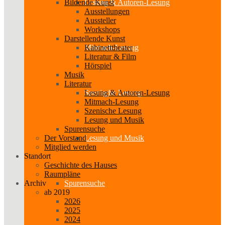
Bildende Kunst
Lesung & Autoren-Lesung
Ausstellungen
Aussteller
Workshops
Darstellende Kunst
Kabinetttheater
Mitmach-Lesung
Literatur & Film
Hörspiel
Musik
Literatur
Lesung & Autoren-Lesung
Szenische Lesung
Mitmach-Lesung
Szenische Lesung
Lesung und Musik
Spurensuche
Der Vorstand
Lesung und Musik
Mitglied werden
Standort
Geschichte des Hauses
Raumpläne
Archiv
Spurensuche
ab 2019
2026
2025
2024