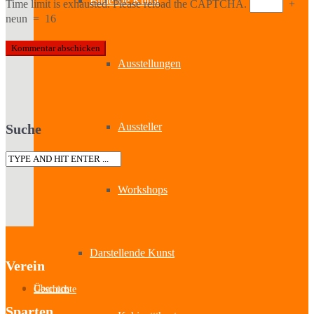
Bildende Kunst
Time limit is exhausted. Please reload the CAPTCHA.
+
neun
=
16
Ausstellungen
Aussteller
Suche
Workshops
Darstellende Kunst
Verein
Über uns
Geschichte
Sparten