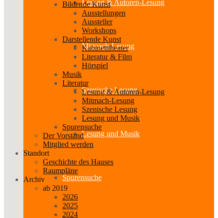
Lesung & Autoren-Lesung
Bildende Kunst
Ausstellungen
Aussteller
Workshops
Darstellende Kunst
Mitmach-Lesung
Kabinetttheater
Literatur & Film
Hörspiel
Musik
Literatur
Szenische Lesung
Lesung & Autoren-Lesung
Mitmach-Lesung
Szenische Lesung
Lesung und Musik
Spurensuche
Lesung und Musik
Der Vorstand
Mitglied werden
Standort
Geschichte des Hauses
Raumpläne
Spurensuche
Archiv
ab 2019
2026
2025
2024