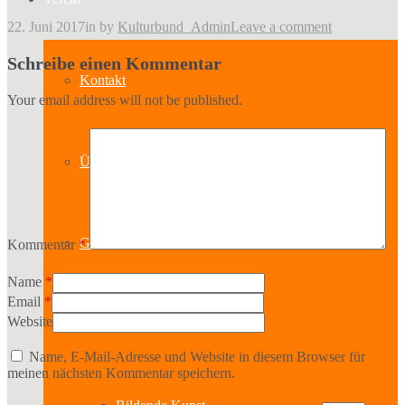
22. Juni 2017
in
by
Kulturbund_Admin
Leave a comment
Schreibe einen Kommentar
Kontakt
Your email address will not be published.
Über uns
Geschichte
Kommentar
*
Name
*
Email
*
Website
Sparten
Name, E-Mail-Adresse und Website in diesem Browser für
meinen nächsten Kommentar speichern.