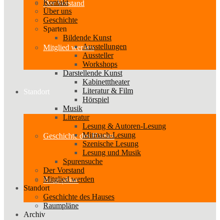
Kontakt
Der Vorstand
Über uns
Geschichte
Sparten
Bildende Kunst
Ausstellungen
Mitglied werden
Aussteller
Workshops
Darstellende Kunst
Kabinetttheater
Literatur & Film
Standort
Hörspiel
Musik
Literatur
Lesung & Autoren-Lesung
Mitmach-Lesung
Geschichte des Hauses
Szenische Lesung
Lesung und Musik
Spurensuche
Der Vorstand
Mitglied werden
Raumpläne
Standort
Geschichte des Hauses
Raumpläne
Archiv