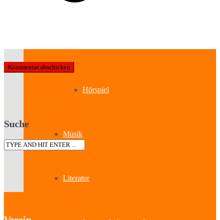
Kabinetttheater
Literatur & Film
Hörspiel
Suche
Musik
Literatur
Verein