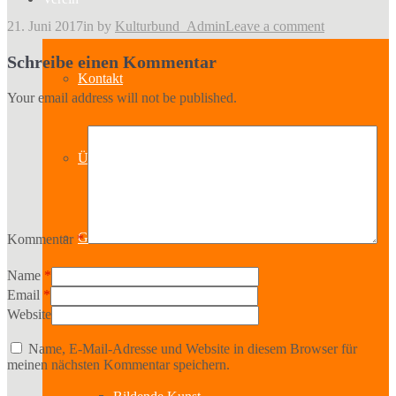
21. Juni 2017
in
by
Kulturbund_Admin
Leave a comment
Schreibe einen Kommentar
Kontakt
Your email address will not be published.
Über uns
Geschichte
Kommentar
*
Name
*
Email
*
Website
Sparten
Name, E-Mail-Adresse und Website in diesem Browser für
meinen nächsten Kommentar speichern.