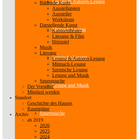
Lesung & Autoren-Lesung
Bildende Kunst
Ausstellungen
Aussteller
Workshops
Darstellende Kunst
Mitmach-Lesung
Kabinetttheater
Literatur & Film
Hörspiel
Musik
Literatur
Szenische Lesung
Lesung & Autoren-Lesung
Mitmach-Lesung
Szenische Lesung
Lesung und Musik
Spurensuche
Lesung und Musik
Der Vorstand
Mitglied werden
Standort
Geschichte des Hauses
Raumpläne
Spurensuche
Archiv
ab 2019
2026
2025
2024