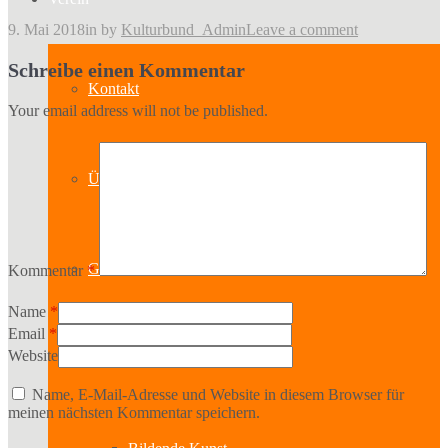
9. Mai 2018
in
by
Kulturbund_Admin
Leave a comment
Schreibe einen Kommentar
Kontakt
Your email address will not be published.
Über uns
Geschichte
Kommentar
*
Name
*
Email
*
Website
Sparten
Name, E-Mail-Adresse und Website in diesem Browser für
meinen nächsten Kommentar speichern.