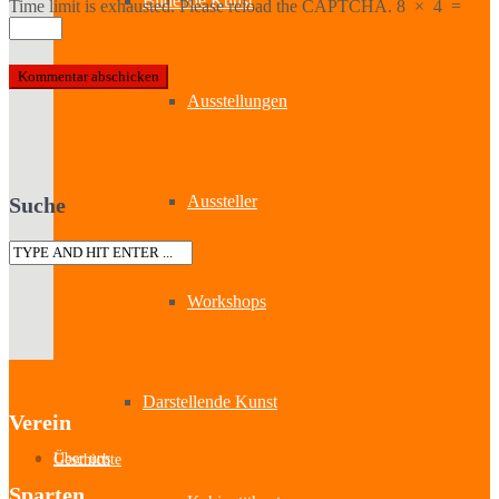
Bildende Kunst
Time limit is exhausted. Please reload the CAPTCHA.
8
×
4
=
Ausstellungen
Aussteller
Suche
Workshops
Darstellende Kunst
Verein
Über uns
Geschichte
Sparten