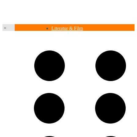
Kabinetttheater
×
Literatur & Film
Hörspiel
Musik
Literatur