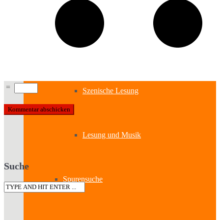
Lesung & Autoren-Lesung
Mitmach-Lesung
=
Szenische Lesung
Lesung und Musik
Suche
Spurensuche