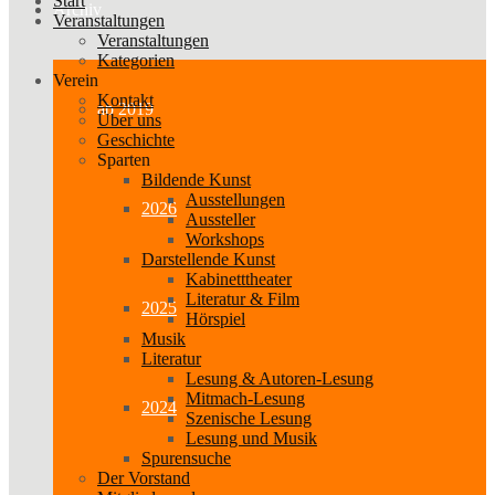
Start
Archiv
Veranstaltungen
Veranstaltungen
Kategorien
Verein
Kontakt
ab 2019
Über uns
Geschichte
Sparten
Bildende Kunst
Ausstellungen
2026
Aussteller
Workshops
Darstellende Kunst
Kabinetttheater
Literatur & Film
2025
Hörspiel
Musik
Literatur
Lesung & Autoren-Lesung
Mitmach-Lesung
2024
Szenische Lesung
Lesung und Musik
Spurensuche
Der Vorstand