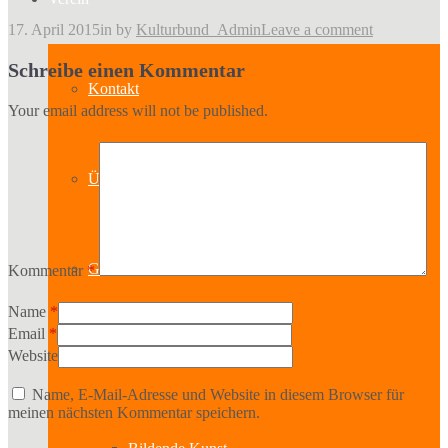
17. April 2015
in
by
Kulturbund_Admin
Leave a comment
Schreibe einen Kommentar
Kontakt
Your email address will not be published.
Über uns
Geschichte
Kommentar
*
Name
*
Email
*
Website
Sparten
Name, E-Mail-Adresse und Website in diesem Browser für
meinen nächsten Kommentar speichern.