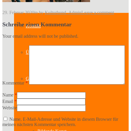
29. Februar 2020
in
by
Kulturbund_Admin
Leave a comment
Schreibe einen Kommentar
Kontakt
Your email address will not be published.
Über uns
Geschichte
Kommentar
*
Name
*
Email
*
Sparten
Website
Name, E-Mail-Adresse und Website in diesem Browser für
meinen nächsten Kommentar speichern.