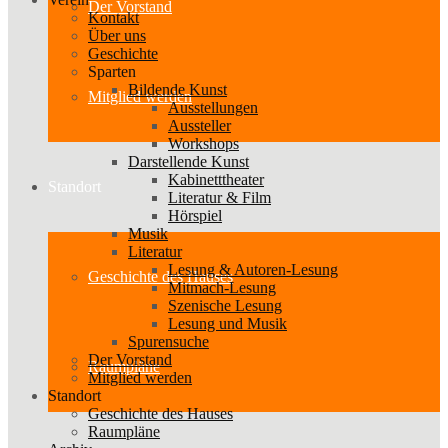
Der Vorstand
Kontakt
Über uns
Geschichte
Sparten
Bildende Kunst
Mitglied werden
Ausstellungen
Aussteller
Workshops
Darstellende Kunst
Kabinetttheater
Standort
Literatur & Film
Hörspiel
Musik
Literatur
Lesung & Autoren-Lesung
Geschichte des Hauses
Mitmach-Lesung
Szenische Lesung
Lesung und Musik
Spurensuche
Der Vorstand
Raumpläne
Mitglied werden
Standort
Geschichte des Hauses
Raumpläne