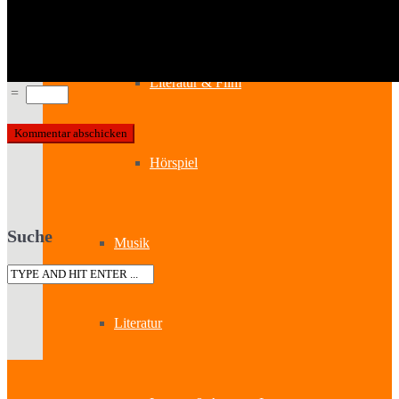
Kabinetttheater
Literatur & Film
=
Hörspiel
Suche
Musik
Literatur