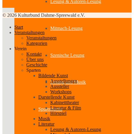
Lesung & Autoren-Lesung
© 2026 Kulturbund Dahme-Spreewald e.V.
Start
Mitmach-Lesung
Veranstaltungen
Veranstaltungen
Kategorien
Verein
Kontakt
Szenische Lesung
Über uns
Geschichte
Sparten
Bildende Kunst
Ausstellungen
Lesung und Musik
Aussteller
Workshops
Darstellende Kunst
Kabinetttheater
Literatur & Film
Spurensuche
Hörspiel
Musik
Literatur
Lesung & Autoren-Lesung