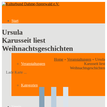
Start
Ursula
Karusseit liest
Veranstaltungen
Weihnachtsgeschichten
Home
»
Veranstaltungen
»
Ursula
Veranstaltungen
Karusseit liest
Weihnachtsgeschichten
Lade Karte ...
Kategorien
Verein