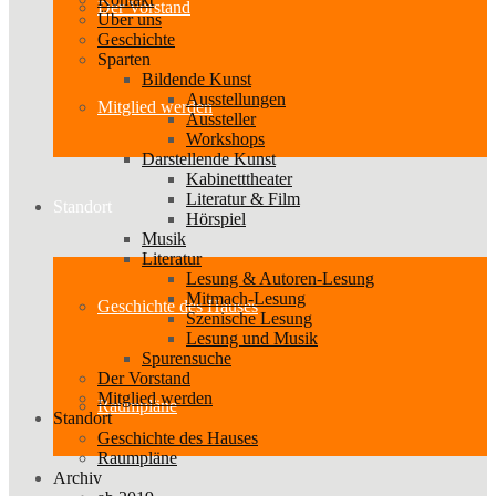
Der Vorstand
Über uns
Geschichte
Sparten
Bildende Kunst
Ausstellungen
Mitglied werden
Aussteller
Workshops
Darstellende Kunst
Kabinetttheater
Literatur & Film
Standort
Hörspiel
Musik
Literatur
Lesung & Autoren-Lesung
Mitmach-Lesung
Geschichte des Hauses
Szenische Lesung
Lesung und Musik
Spurensuche
Der Vorstand
Mitglied werden
Raumpläne
Standort
Geschichte des Hauses
Raumpläne
Archiv