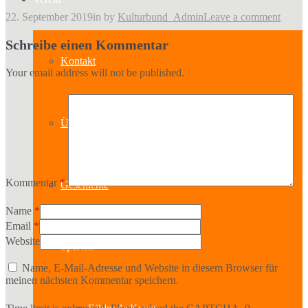
22. September 2019
in
by
Kulturbund_Admin
Leave a comment
Schreibe einen Kommentar
Kontakt
Your email address will not be published.
Über uns
Kommentar
*
Geschichte
Name
*
Email
*
Website
Sparten
Name, E-Mail-Adresse und Website in diesem Browser für
meinen nächsten Kommentar speichern.