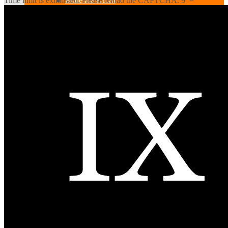
Time limit is exhausted. Please reload the CAPTCHA.
9
−
Bildende Kunst
Ausstellungen
Aussteller
Workshops
Darstellende Kunst