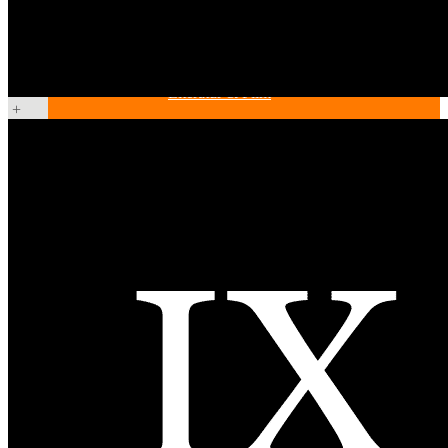
Kabinetttheater
Literatur & Film
+
Hörspiel
Musik
Literatur