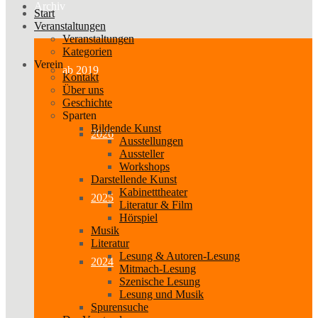
Archiv
Start
Veranstaltungen
Veranstaltungen
Kategorien
Verein
ab 2019
Kontakt
Über uns
Geschichte
Sparten
Bildende Kunst
2026
Ausstellungen
Aussteller
Workshops
Darstellende Kunst
Kabinetttheater
2025
Literatur & Film
Hörspiel
Musik
Literatur
Lesung & Autoren-Lesung
2024
Mitmach-Lesung
Szenische Lesung
Lesung und Musik
Spurensuche