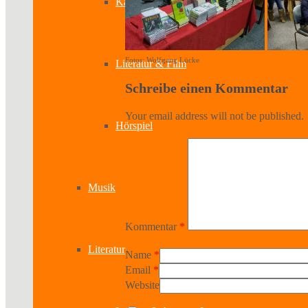
Kabinetttheater
Fotos: Wolfgang Lücke
Literatur & Film
Schreibe einen Kommentar
Your email address will not be published.
Hörspiel
Musik
Kommentar
*
Literatur
Name
*
Email
*
Website