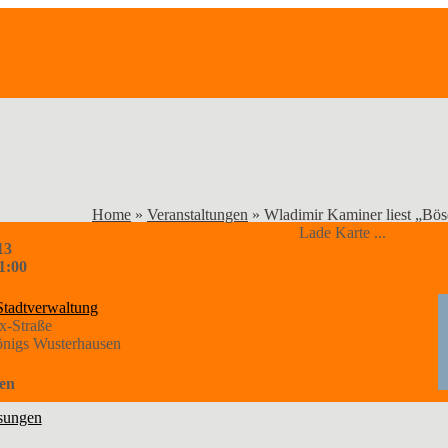
Home
»
Veranstaltungen
»
Wladimir Kaminer liest „Bö
Lade Karte ...
13
1:00
Stadtverwaltung
x-Straße
nigs Wusterhausen
en
sungen