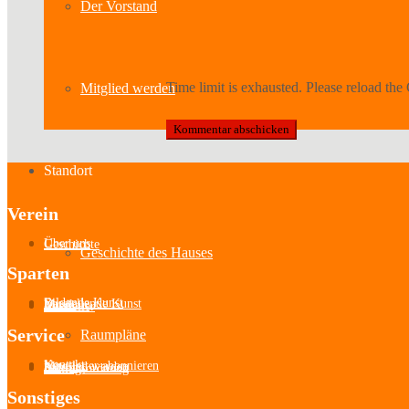
Der Vorstand
Time limit is exhausted. Please reload 
Mitglied werden
Standort
Verein
Über uns
Geschichte
Geschichte des Hauses
Sparten
Bildende Kunst
Darstellende Kunst
Musik
Literatur
Aussteller
Service
Raumpläne
Kontakt
Newsletter abonnieren
Mitglied werden
Satzung
Beitragsordnung
Sonstiges