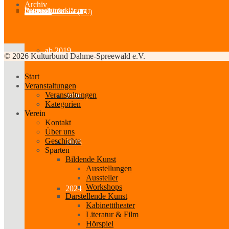
Archiv
Impressum
Datenschutzerklärung
Partner-Links
Feedback
Cookie-Richtlinie (EU)
ab 2019
© 2026 Kulturbund Dahme-Spreewald e.V.
Start
Veranstaltungen
Veranstaltungen
2026
Kategorien
Verein
Kontakt
Über uns
Geschichte
2025
Sparten
Bildende Kunst
Ausstellungen
Aussteller
Workshops
2024
Darstellende Kunst
Kabinetttheater
Literatur & Film
Hörspiel