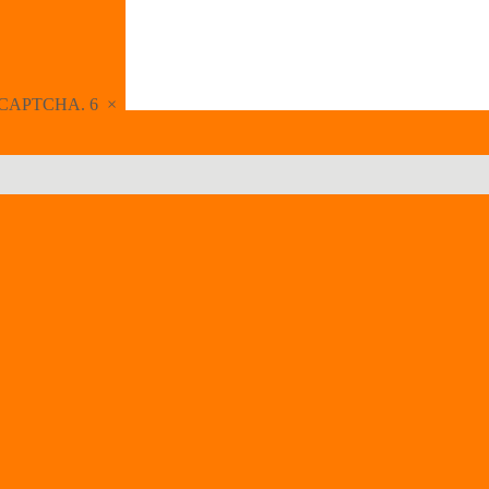
the CAPTCHA.
6
×