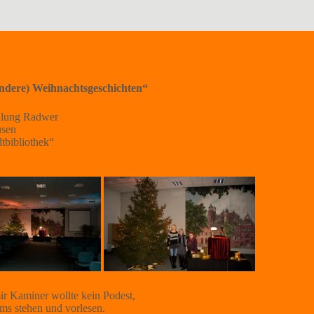
andere) Weihnachtsgeschichten“
dlung Radwer
usen
tbibliothek“
r Kaminer wollte kein Podest,
ums stehen und vorlesen.