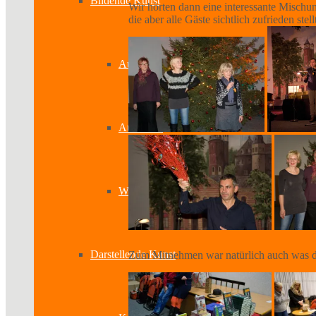
Bildende Kunst
Wir hörten dann eine interessante Mischu
die aber alle Gäste sichtlich zufrieden stell
Ausstellungen
Aussteller
Workshops
Darstellende Kunst
Zum Mitnehmen war natürlich auch was d