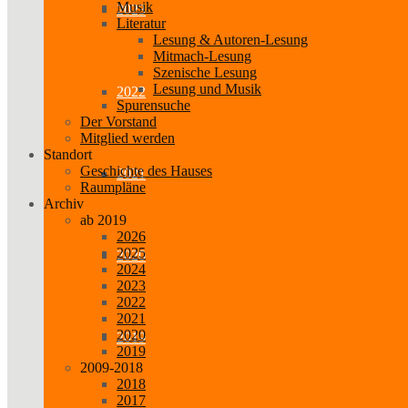
Musik
2023
Literatur
Lesung & Autoren-Lesung
Mitmach-Lesung
Szenische Lesung
Lesung und Musik
2022
Spurensuche
Der Vorstand
Mitglied werden
Standort
Geschichte des Hauses
2021
Raumpläne
Archiv
ab 2019
2026
2025
2020
2024
2023
2022
2021
2020
2019
2019
2009-2018
2018
2017