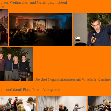
ng aus Weihnachts- und Gartengeschichten!!!,
ten.
Die drei Organisatorinnen mit Wladimir Kaminer
a – und damit Platz für ein Autogramm