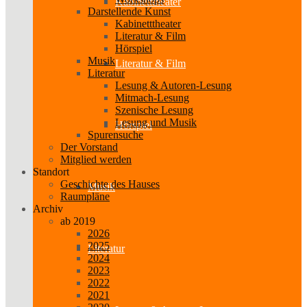
Kabinetttheater
Darstellende Kunst
Kabinetttheater
Literatur & Film
Hörspiel
Musik
Literatur & Film
Literatur
Lesung & Autoren-Lesung
Mitmach-Lesung
Szenische Lesung
Lesung und Musik
Hörspiel
Spurensuche
Der Vorstand
Mitglied werden
Standort
Geschichte des Hauses
Musik
Raumpläne
Archiv
ab 2019
2026
2025
Literatur
2024
2023
2022
2021