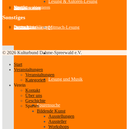
Lesung & Autoren-Lesung
Kontakt
Newsletter abonnieren
Mitglied werden
Satzung
Beitragsordnung
Sonstiges
Impressum
Mitmach-Lesung
Datenschutzerklärung
Partner-Links
Feedback
Cookie-Richtlinie (EU)
© 2026 Kulturbund Dahme-Spreewald e.V.
Szenische Lesung
Start
Veranstaltungen
Veranstaltungen
Lesung und Musik
Kategorien
Verein
Kontakt
Über uns
Geschichte
Spurensuche
Sparten
Bildende Kunst
Ausstellungen
Aussteller
Workshops