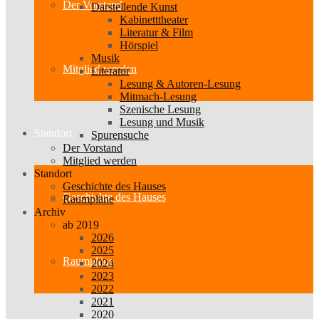
Der Vorstand
Darstellende Kunst
Kabinetttheater
Literatur & Film
Hörspiel
Musik
Mitglied werden
Literatur
Lesung & Autoren-Lesung
Mitmach-Lesung
Szenische Lesung
Lesung und Musik
Standort
Spurensuche
Der Vorstand
Mitglied werden
Standort
Geschichte des Hauses
Geschichte des Hauses
Raumpläne
Archiv
ab 2019
2026
2025
Raumpläne
2024
2023
2022
2021
2020