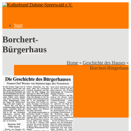
Start
Borchert-
Bürgerhaus
Veranstaltungen
Home
»
Geschichte des Hauses
»
Borchert-Bürgerhaus
Veranstaltungen
Kategorien
Verein