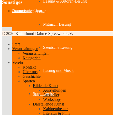
Lesung & Autoren-Lesung
Sonstiges
Impressum
Datenschutzerklärung
Partner-Links
Feedback
Cookie-Richtlinie (EU)
Mitmach-Lesung
© 2026 Kulturbund Dahme-Spreewald e.V.
Start
Szenische Lesung
Veranstaltungen
Veranstaltungen
Kategorien
Verein
Kontakt
Lesung und Musik
Über uns
Geschichte
Sparten
Bildende Kunst
Ausstellungen
Spurensuche
Aussteller
Workshops
Darstellende Kunst
Kabinetttheater
Literatur & Film