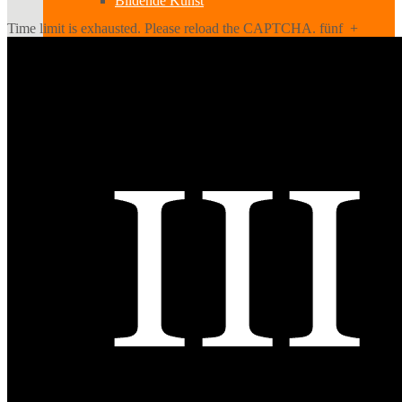
Bildende Kunst
Time limit is exhausted. Please reload the CAPTCHA.
fünf
+
Ausstellungen
Aussteller
Workshops
Darstellende Kunst