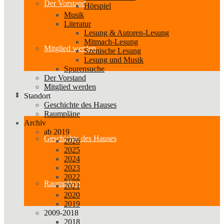
Der Vorstand
Hörspiel
Musik
Literatur
Lesung & Autoren-Lesung
Mitmach-Lesung
Mitglied werden
Szenische Lesung
Lesung und Musik
Spurensuche
Der Vorstand
Mitglied werden
Standort
Standort
Geschichte des Hauses
Raumpläne
Archiv
ab 2019
Geschichte des Hauses
2026
2025
2024
2023
2022
Raumpläne
2021
2020
2019
2009-2018
2018