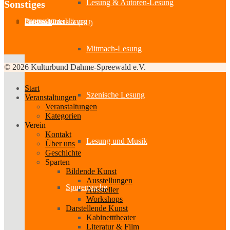
Lesung & Autoren-Lesung
Sonstiges
Impressum
Datenschutzerklärung
Partner-Links
Feedback
Cookie-Richtlinie (EU)
Mitmach-Lesung
© 2026 Kulturbund Dahme-Spreewald e.V.
Start
Szenische Lesung
Veranstaltungen
Veranstaltungen
Kategorien
Verein
Kontakt
Lesung und Musik
Über uns
Geschichte
Sparten
Bildende Kunst
Ausstellungen
Spurensuche
Aussteller
Workshops
Darstellende Kunst
Kabinetttheater
Literatur & Film