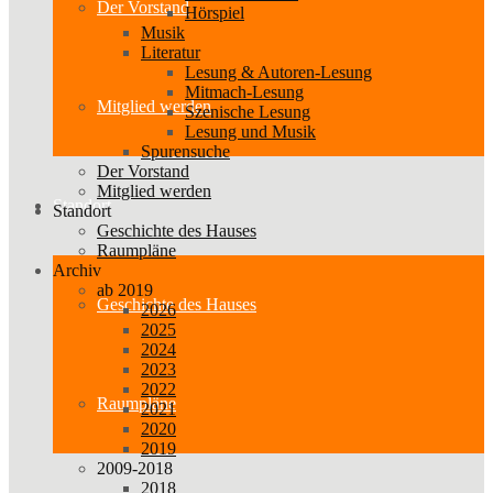
Der Vorstand
Hörspiel
Musik
Literatur
Lesung & Autoren-Lesung
Mitmach-Lesung
Mitglied werden
Szenische Lesung
Lesung und Musik
Spurensuche
Der Vorstand
Mitglied werden
Standort
Standort
Geschichte des Hauses
Raumpläne
Archiv
ab 2019
Geschichte des Hauses
2026
2025
2024
2023
2022
Raumpläne
2021
2020
2019
2009-2018
2018