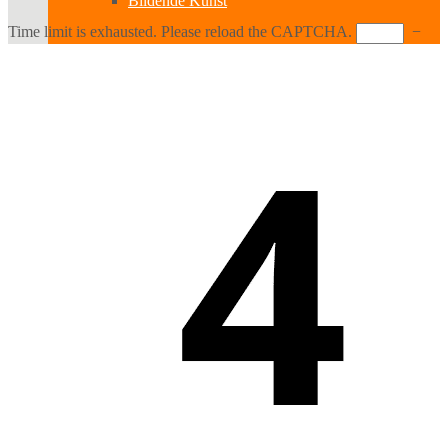
Bildende Kunst
Time limit is exhausted. Please reload the CAPTCHA.
−
Ausstellungen
Aussteller
Workshops
Darstellende Kunst