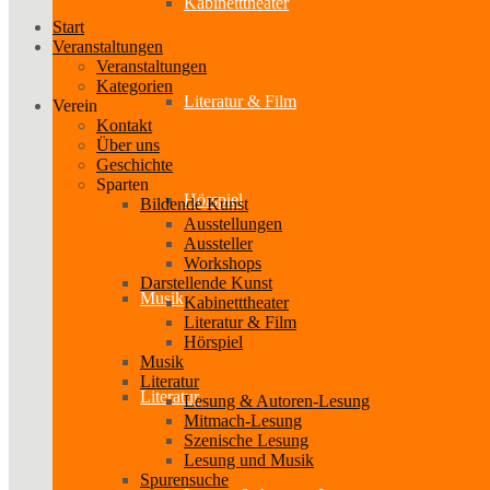
Kabinetttheater
Start
Veranstaltungen
Veranstaltungen
Kategorien
Literatur & Film
Verein
Kontakt
Über uns
Geschichte
Sparten
Hörspiel
Bildende Kunst
Ausstellungen
Aussteller
Workshops
Darstellende Kunst
Musik
Kabinetttheater
Literatur & Film
Hörspiel
Musik
Literatur
Literatur
Lesung & Autoren-Lesung
Mitmach-Lesung
Szenische Lesung
Lesung und Musik
Spurensuche