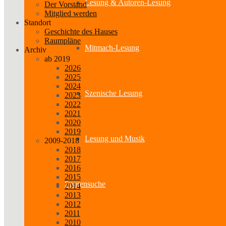
Lesung & Autoren-Lesung
Der Vorstand
Mitglied werden
Standort
Geschichte des Hauses
Raumpläne
Mitmach-Lesung
Archiv
ab 2019
2026
2025
2024
Szenische Lesung
2023
2022
2021
2020
2019
Lesung und Musik
2009-2018
2018
2017
2016
2015
Spurensuche
2014
2013
2012
2011
2010