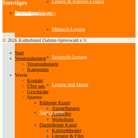
Lesung & Autoren-Lesung
Sonstiges
Impressum
Datenschutzerklärung
Partner-Links
Feedback
Cookie-Richtlinie (EU)
Mitmach-Lesung
© 2026 Kulturbund Dahme-Spreewald e.V.
Start
Szenische Lesung
Veranstaltungen
Veranstaltungen
Kategorien
Verein
Kontakt
Lesung und Musik
Über uns
Geschichte
Sparten
Bildende Kunst
Ausstellungen
Spurensuche
Aussteller
Workshops
Darstellende Kunst
Kabinetttheater
Literatur & Film