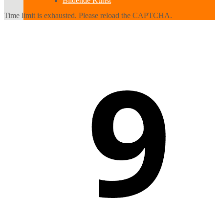
Bildende Kunst
Time limit is exhausted. Please reload the CAPTCHA.
Ausstellungen
Aussteller
Workshops
Darstellende Kunst