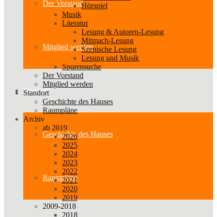
Der Vorstand
Hörspiel
Musik
Literatur
Lesung & Autoren-Lesung
Mitmach-Lesung
Mitglied werden
Szenische Lesung
Lesung und Musik
Spurensuche
Der Vorstand
Mitglied werden
Standort
Standort
Geschichte des Hauses
Raumpläne
Archiv
ab 2019
Geschichte des Hauses
2026
2025
2024
2023
2022
Raumpläne
2021
2020
2019
2009-2018
2018