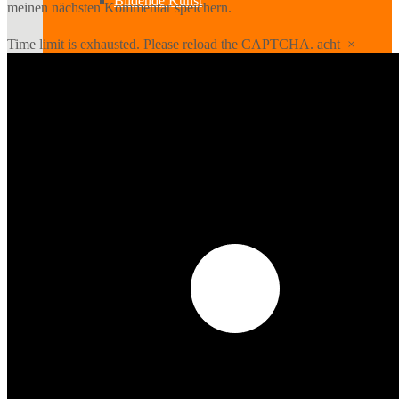
Bildende Kunst
meinen nächsten Kommentar speichern.
Time limit is exhausted. Please reload the CAPTCHA.
acht
×
Ausstellungen
Aussteller
Workshops
Darstellende Kunst