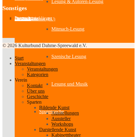
Lesung & Autoren-Lesung
Sonstiges
Impressum
Datenschutzerklärung
Partner-Links
Feedback
Cookie-Richtlinie (EU)
Mitmach-Lesung
© 2026 Kulturbund Dahme-Spreewald e.V.
Szenische Lesung
Start
Veranstaltungen
Veranstaltungen
Kategorien
Verein
Lesung und Musik
Kontakt
Über uns
Geschichte
Sparten
Bildende Kunst
Spurensuche
Ausstellungen
Aussteller
Workshops
Darstellende Kunst
Kabinetttheater