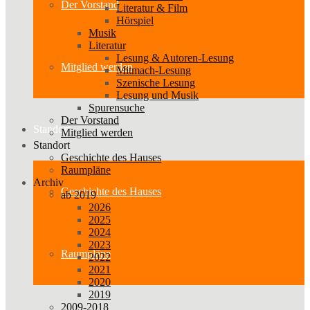
Der Vorstand
Literatur & Film
Hörspiel
Musik
Literatur
Lesung & Autoren-Lesung
Mitglied werden
Mitmach-Lesung
Szenische Lesung
Lesung und Musik
Spurensuche
Der Vorstand
Standort
Mitglied werden
Standort
Geschichte des Hauses
Raumpläne
Archiv
Geschichte des Hauses
ab 2019
2026
2025
2024
2023
Raumpläne
2022
2021
2020
2019
2009-2018