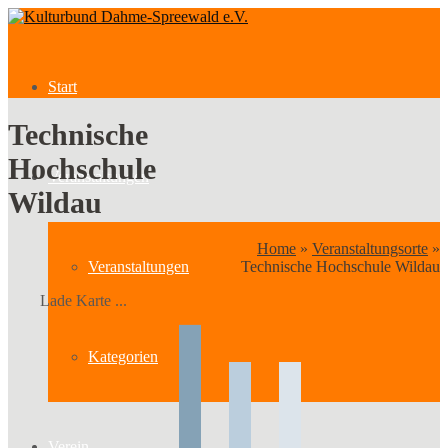
Start
Technische
Hochschule
Veranstaltungen
Wildau
Home
»
Veranstaltungsorte
»
Veranstaltungen
Technische Hochschule Wildau
Lade Karte ...
Kategorien
Verein