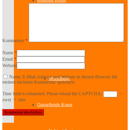
Bildende Kunst
Ausstellungen
Kommentar
*
Aussteller
Name
*
Email
*
Website
Name, E-Mail-Adresse und Website in diesem Browser für
Workshops
meinen nächsten Kommentar speichern.
Time limit is exhausted. Please reload the CAPTCHA.
−
zwei
=
eins
Darstellende Kunst