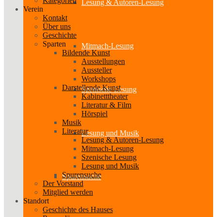
Kategorien
Lesung & Autoren-Lesung
Verein
Kontakt
Über uns
Geschichte
Sparten
Mitmach-Lesung
Bildende Kunst
Ausstellungen
Aussteller
Workshops
Darstellende Kunst
Szenische Lesung
Kabinetttheater
Literatur & Film
Hörspiel
Musik
Literatur
Lesung und Musik
Lesung & Autoren-Lesung
Mitmach-Lesung
Szenische Lesung
Lesung und Musik
Spurensuche
Spurensuche
Der Vorstand
Mitglied werden
Standort
Geschichte des Hauses