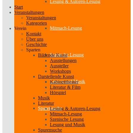
Lesung & Autoren-Lesung
Start
Veranstaltungen
Veranstaltungen
Kategorien
Mitmach-Lesung
Verein
Kontakt
Über uns
Geschichte
Sparten
Szenische Lesung
Bildende Kunst
Ausstellungen
Aussteller
Workshops
Darstellende Kunst
Lesung und Musik
Kabinetttheater
Literatur & Film
Hörspiel
Musik
Literatur
Spurensuche
Lesung & Autoren-Lesung
Mitmach-Lesung
Szenische Lesung
Lesung und Musik
Spurensuche