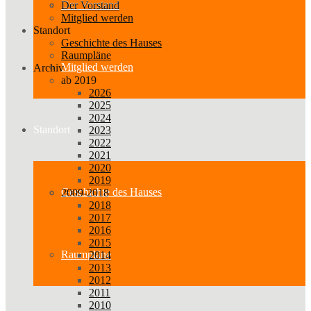
Der Vorstand
Der Vorstand
Mitglied werden
Standort
Geschichte des Hauses
Raumpläne
Mitglied werden
Archiv
ab 2019
2026
2025
2024
Standort
2023
2022
2021
2020
2019
Geschichte des Hauses
2009-2018
2018
2017
2016
2015
Raumpläne
2014
2013
2012
2011
2010