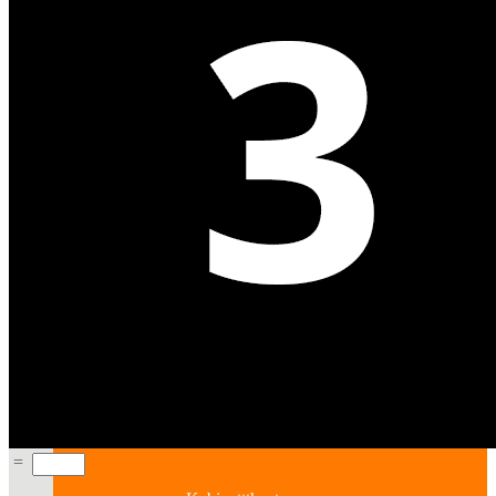
Bildende Kunst
Ausstellungen
Aussteller
Workshops
Darstellende Kunst
=