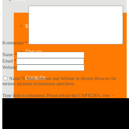
Kontakt
Kommentar
*
Über uns
Name
*
Email
*
Website
Geschichte
Name, E-Mail-Adresse und Website in diesem Browser für
meinen nächsten Kommentar speichern.
Time limit is exhausted. Please reload the CAPTCHA.
vier
−
Sparten