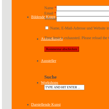
Name
*
Email
*
Bildende Kunst
Website
Name, E-Mail-Adresse und Website in
Time limit is exhausted. Please reload 
Ausstellungen
Aussteller
Suche
Workshops
Darstellende Kunst