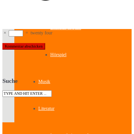
Kabinetttheater
Literatur & Film
×
=
twenty four
Hörspiel
Suche
Musik
Literatur