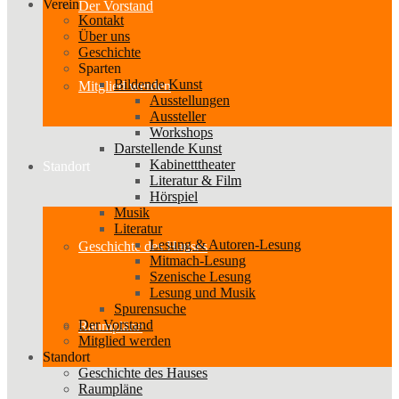
Verein
Der Vorstand
Kontakt
Über uns
Geschichte
Sparten
Bildende Kunst
Mitglied werden
Ausstellungen
Aussteller
Workshops
Darstellende Kunst
Kabinetttheater
Standort
Literatur & Film
Hörspiel
Musik
Literatur
Lesung & Autoren-Lesung
Geschichte des Hauses
Mitmach-Lesung
Szenische Lesung
Lesung und Musik
Spurensuche
Der Vorstand
Raumpläne
Mitglied werden
Standort
Geschichte des Hauses
Raumpläne