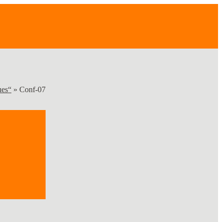
ues“
»
Conf-07