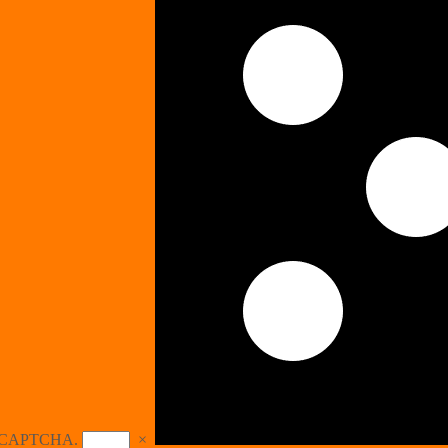
the CAPTCHA.
×