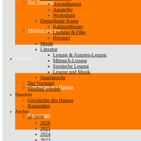
Der Vorstand
Ausstellungen
Aussteller
Workshops
Darstellende Kunst
Kabinetttheater
Mitglied werden
Literatur & Film
Hörspiel
Musik
Literatur
Lesung & Autoren-Lesung
Standort
Mitmach-Lesung
Szenische Lesung
Lesung und Musik
Spurensuche
Der Vorstand
Geschichte des Hauses
Mitglied werden
Standort
Geschichte des Hauses
Raumpläne
Archiv
Raumpläne
ab 2019
2026
2025
2024
2023