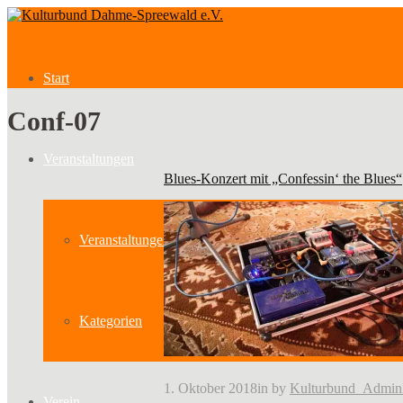
Start
Conf-07
Veranstaltungen
Blues-Konzert mit „Confessin‘ the Blues“
Veranstaltungen
Kategorien
1. Oktober 2018
in
by
Kulturbund_Admin
Verein