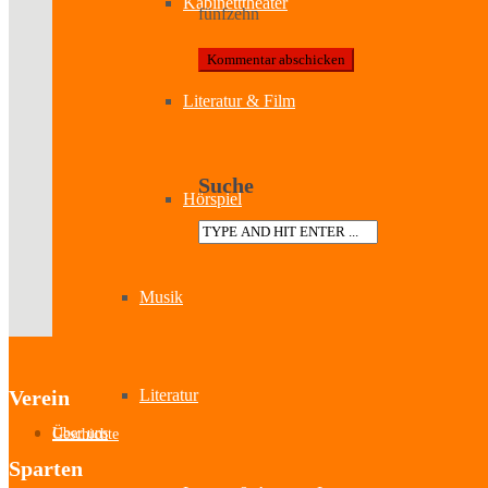
Kabinetttheater
fünfzehn
Literatur & Film
Suche
Hörspiel
Musik
Verein
Literatur
Über uns
Geschichte
Sparten