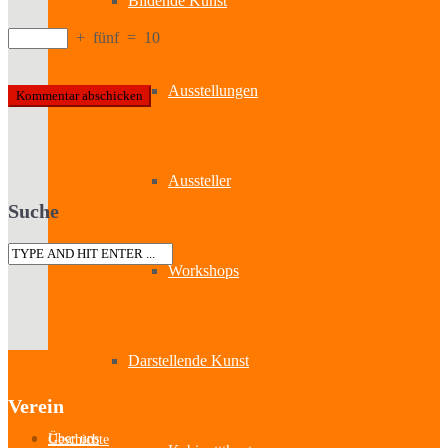
Bildende Kunst
+
fünf
=
10
Ausstellungen
Aussteller
Suche
Workshops
Darstellende Kunst
Verein
Über uns
Geschichte