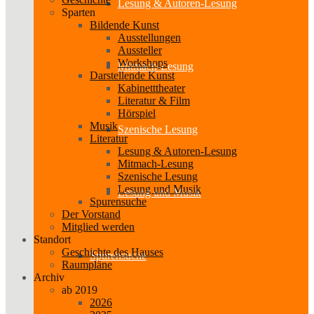
Lesung & Autoren-Lesung
Sparten
Bildende Kunst
Ausstellungen
Aussteller
Workshops
Mitmach-Lesung
Darstellende Kunst
Kabinetttheater
Literatur & Film
Hörspiel
Musik
Szenische Lesung
Literatur
Lesung & Autoren-Lesung
Mitmach-Lesung
Szenische Lesung
Lesung und Musik
Lesung und Musik
Spurensuche
Der Vorstand
Mitglied werden
Standort
Geschichte des Hauses
Spurensuche
Raumpläne
Archiv
ab 2019
2026