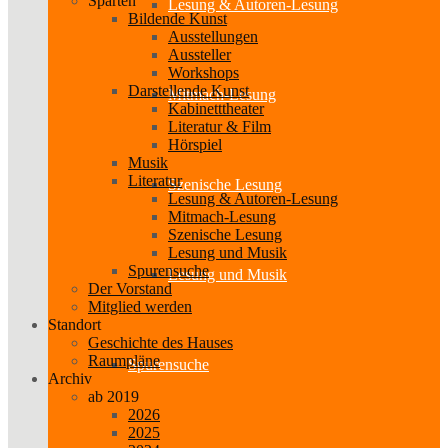
Sparten
Lesung & Autoren-Lesung
Bildende Kunst
Ausstellungen
Aussteller
Workshops
Darstellende Kunst
Mitmach-Lesung
Kabinetttheater
Literatur & Film
Hörspiel
Musik
Literatur
Szenische Lesung
Lesung & Autoren-Lesung
Mitmach-Lesung
Szenische Lesung
Lesung und Musik
Spurensuche
Lesung und Musik
Der Vorstand
Mitglied werden
Standort
Geschichte des Hauses
Raumpläne
Spurensuche
Archiv
ab 2019
2026
2025