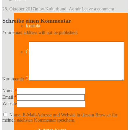
25. Oktober 2017
in
by
Kulturbund_Admin
Leave a comment
Schreibe einen Kommentar
Kontakt
Your email address will not be published.
Über uns
Geschichte
Kommentar
*
Name
*
Email
*
Website
Sparten
Name, E-Mail-Adresse und Website in diesem Browser für
meinen nächsten Kommentar speichern.