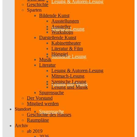
Lesung & Autoren-Lesung
Geschichte
Sparten
Bildende Kunst
Ausstellungen
Aussteller
Mitmach-Lesung
Workshops
Darstellende Kunst
Kabinetttheater
Literatur & Film
Hörspiel
Szenische Lesung
Musik
Literatur
Lesung & Autoren-Lesung
Mitmach-Lesung
Szenische Lesung
Lesung und Musik
Lesung und Musik
Spurensuche
Der Vorstand
Mitglied werden
Standort
Spurensuche
Geschichte des Hauses
Raumpläne
Archiv
ab 2019
2026