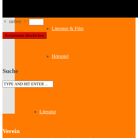
Kabinetttheater
×
sieben
=
Literatur & Film
Hörspiel
Suche
Musik
Literatur
Verein