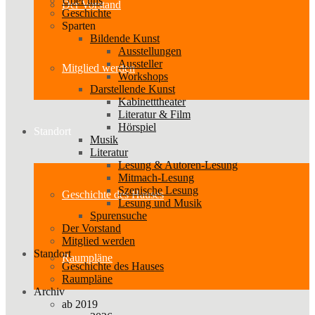
Über uns
Der Vorstand
Geschichte
Sparten
Bildende Kunst
Ausstellungen
Aussteller
Mitglied werden
Workshops
Darstellende Kunst
Kabinetttheater
Literatur & Film
Hörspiel
Standort
Musik
Literatur
Lesung & Autoren-Lesung
Mitmach-Lesung
Szenische Lesung
Geschichte des Hauses
Lesung und Musik
Spurensuche
Der Vorstand
Mitglied werden
Standort
Raumpläne
Geschichte des Hauses
Raumpläne
Archiv
ab 2019