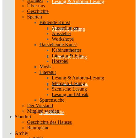
Kontakt
Lesung & Autoren-Lesung
Über uns
Geschichte
Sparten
Bildende Kunst
Ausstellungen
Mitmach-Lesung
Aussteller
Workshops
Darstellende Kunst
Kabinetttheater
Literatur & Film
Szenische Lesung
Hörspiel
Musik
Literatur
Lesung & Autoren-Lesung
Mitmach-Lesung
Lesung und Musik
Szenische Lesung
Lesung und Musik
Spurensuche
Der Vorstand
Mitglied werden
Spurensuche
Standort
Geschichte des Hauses
Raumpläne
Archiv