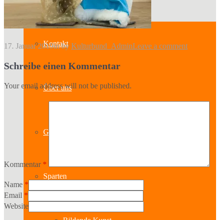
Kontakt
17. Januar 2019
in
by
Kulturbund_Admin
Leave a comment
Schreibe einen Kommentar
Your email address will not be published.
Über uns
Geschichte
Kommentar
*
Sparten
Name
*
Email
*
Website