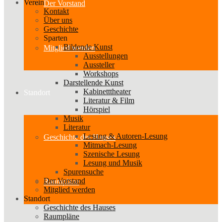
Verein
Der Vorstand
Kontakt
Über uns
Geschichte
Sparten
Bildende Kunst
Mitglied werden
Ausstellungen
Aussteller
Workshops
Darstellende Kunst
Kabinetttheater
Standort
Literatur & Film
Hörspiel
Musik
Literatur
Lesung & Autoren-Lesung
Geschichte des Hauses
Mitmach-Lesung
Szenische Lesung
Lesung und Musik
Spurensuche
Der Vorstand
Raumpläne
Mitglied werden
Standort
Geschichte des Hauses
Raumpläne