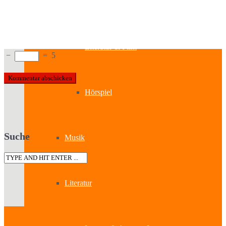
Kabinetttheater
Literatur & Film
−
=
5
Hörspiel
Suche
Musik
Literatur