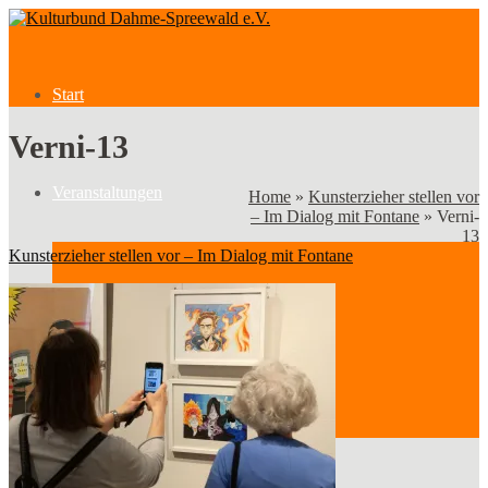
Start
Verni-13
Veranstaltungen
Home
»
Kunsterzieher stellen vor
– Im Dialog mit Fontane
»
Verni-
13
Kunsterzieher stellen vor – Im Dialog mit Fontane
Veranstaltungen
Kategorien
Verein