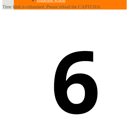
Bildende Kunst
Time limit is exhausted. Please reload the CAPTCHA.
Ausstellungen
Aussteller
Workshops
Darstellende Kunst