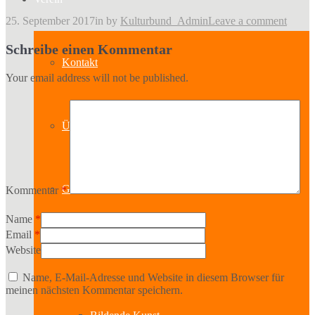
25. September 2017
in
by
Kulturbund_Admin
Leave a comment
Schreibe einen Kommentar
Kontakt
Your email address will not be published.
Über uns
Geschichte
Kommentar
*
Name
*
Email
*
Website
Sparten
Name, E-Mail-Adresse und Website in diesem Browser für
meinen nächsten Kommentar speichern.