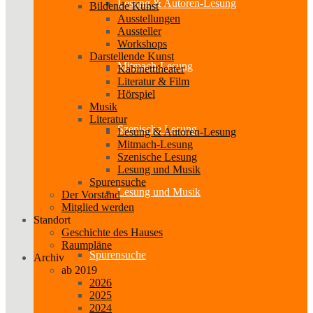
Lesung & Autoren-Lesung
Bildende Kunst
Ausstellungen
Aussteller
Workshops
Darstellende Kunst
Mitmach-Lesung
Kabinetttheater
Literatur & Film
Hörspiel
Musik
Literatur
Szenische Lesung
Lesung & Autoren-Lesung
Mitmach-Lesung
Szenische Lesung
Lesung und Musik
Spurensuche
Lesung und Musik
Der Vorstand
Mitglied werden
Standort
Geschichte des Hauses
Raumpläne
Spurensuche
Archiv
ab 2019
2026
2025
2024