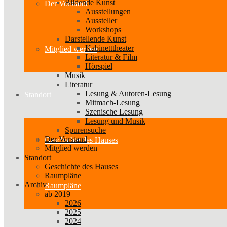
Bildende Kunst
Der Vorstand
Ausstellungen
Aussteller
Workshops
Darstellende Kunst
Kabinetttheater
Mitglied werden
Literatur & Film
Hörspiel
Musik
Literatur
Lesung & Autoren-Lesung
Standort
Mitmach-Lesung
Szenische Lesung
Lesung und Musik
Spurensuche
Der Vorstand
Geschichte des Hauses
Mitglied werden
Standort
Geschichte des Hauses
Raumpläne
Archiv
Raumpläne
ab 2019
2026
2025
2024