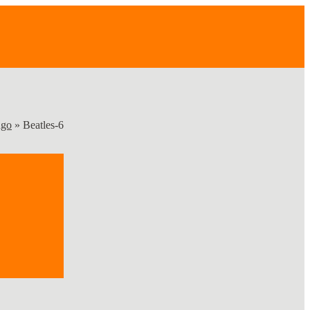
ngo
»
Beatles-6