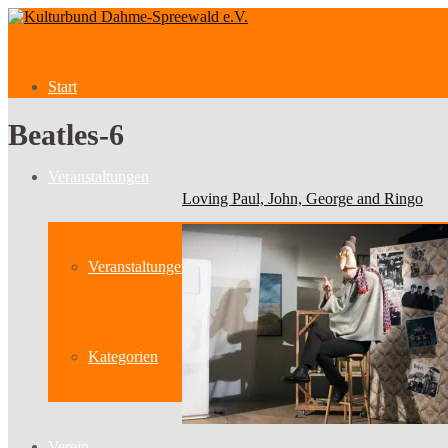
Start
Beatles-6
Veranstaltungen
Loving Paul, John, George and Ringo
Veranstaltungen
Kategorien
Verein