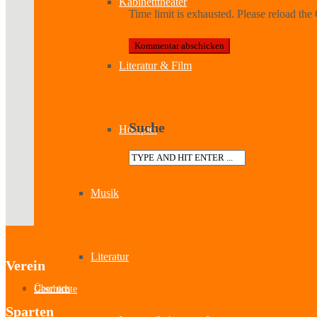
Kabinetttheater
Time limit is exhausted. Please reload 
Literatur & Film
Suche
Hörspiel
Musik
Literatur
Verein
Über uns
Geschichte
Sparten