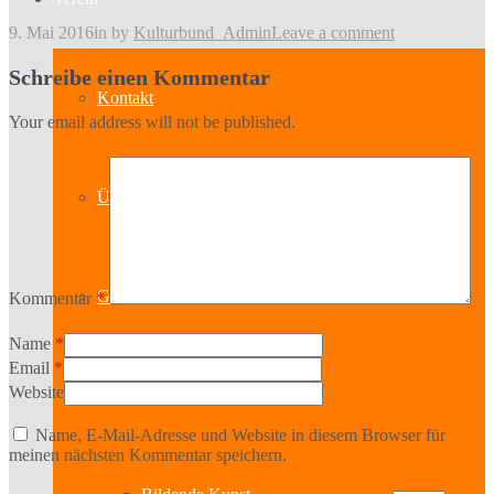
9. Mai 2016
in
by
Kulturbund_Admin
Leave a comment
Schreibe einen Kommentar
Kontakt
Your email address will not be published.
Über uns
Geschichte
Kommentar
*
Name
*
Email
*
Website
Sparten
Name, E-Mail-Adresse und Website in diesem Browser für
meinen nächsten Kommentar speichern.