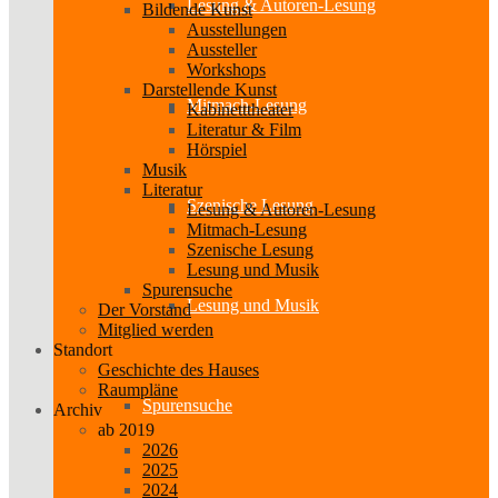
Lesung & Autoren-Lesung
Bildende Kunst
Ausstellungen
Aussteller
Workshops
Darstellende Kunst
Mitmach-Lesung
Kabinetttheater
Literatur & Film
Hörspiel
Musik
Literatur
Szenische Lesung
Lesung & Autoren-Lesung
Mitmach-Lesung
Szenische Lesung
Lesung und Musik
Spurensuche
Lesung und Musik
Der Vorstand
Mitglied werden
Standort
Geschichte des Hauses
Raumpläne
Spurensuche
Archiv
ab 2019
2026
2025
2024