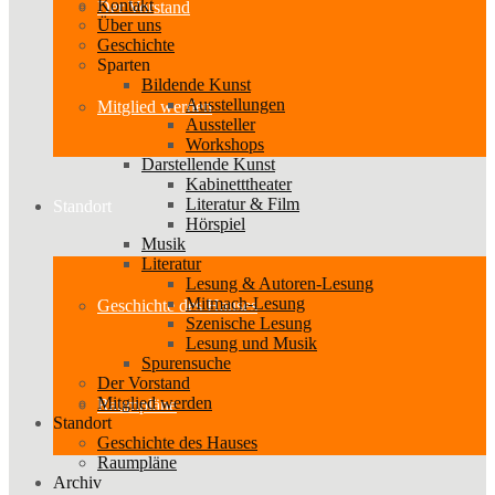
Kontakt
Der Vorstand
Über uns
Geschichte
Sparten
Bildende Kunst
Ausstellungen
Mitglied werden
Aussteller
Workshops
Darstellende Kunst
Kabinetttheater
Literatur & Film
Standort
Hörspiel
Musik
Literatur
Lesung & Autoren-Lesung
Mitmach-Lesung
Geschichte des Hauses
Szenische Lesung
Lesung und Musik
Spurensuche
Der Vorstand
Mitglied werden
Raumpläne
Standort
Geschichte des Hauses
Raumpläne
Archiv