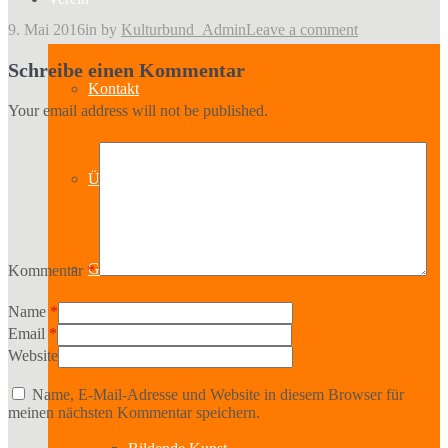
9. Mai 2016
in
by
Kulturbund_Admin
Leave a comment
Schreibe einen Kommentar
Kontakt
Your email address will not be published.
Über uns
Geschichte
Kommentar
*
Name
*
Email
*
Website
Sparten
Name, E-Mail-Adresse und Website in diesem Browser für
meinen nächsten Kommentar speichern.