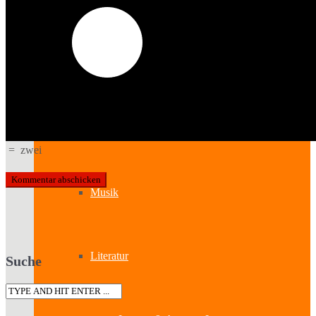
Kabinetttheater
Literatur & Film
Hörspiel
=
zwei
Musik
Literatur
Suche