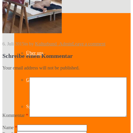
Kontakt
6. Juli 2015
in
by
Kulturbund_Admin
Leave a comment
Über uns
Schreibe einen Kommentar
Your email address will not be published.
Geschichte
Sparten
Kommentar
*
Name
*