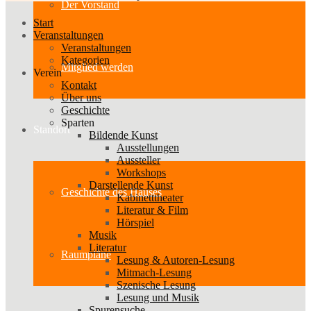
Der Vorstand
Start
Veranstaltungen
Veranstaltungen
Kategorien
Mitglied werden
Verein
Kontakt
Über uns
Geschichte
Sparten
Standort
Bildende Kunst
Ausstellungen
Aussteller
Workshops
Darstellende Kunst
Geschichte des Hauses
Kabinetttheater
Literatur & Film
Hörspiel
Musik
Literatur
Raumpläne
Lesung & Autoren-Lesung
Mitmach-Lesung
Szenische Lesung
Lesung und Musik
Spurensuche