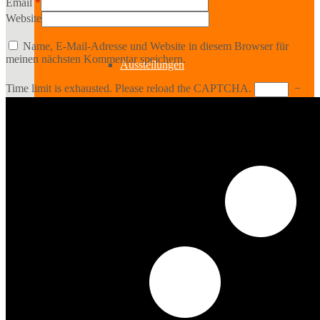
Bildende Kunst
Email
*
Website
Name, E-Mail-Adresse und Website in diesem Browser für
meinen nächsten Kommentar speichern.
Ausstellungen
Time limit is exhausted. Please reload the CAPTCHA.
−
Aussteller
Workshops
Darstellende Kunst