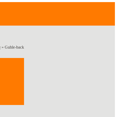
e
»
Guhle-back