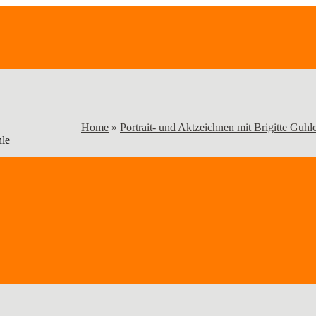
Home
»
Portrait- und Aktzeichnen mit Brigitte Guhl
hle