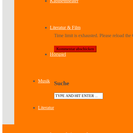
Kabinetttheater
Literatur & Film
Time limit is exhausted. Please reload 
Hörspiel
Musik
Suche
Literatur