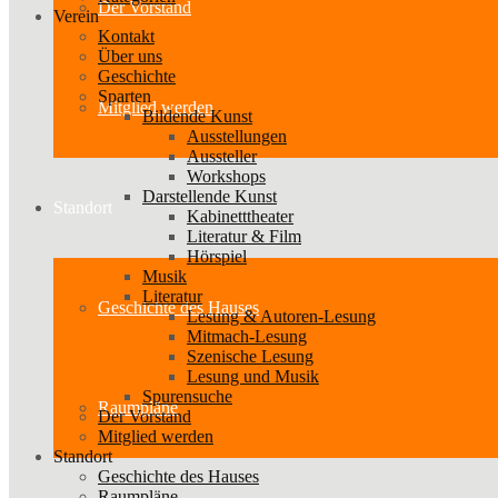
Der Vorstand
Verein
Kontakt
Über uns
Geschichte
Sparten
Mitglied werden
Bildende Kunst
Ausstellungen
Aussteller
Workshops
Darstellende Kunst
Standort
Kabinetttheater
Literatur & Film
Hörspiel
Musik
Literatur
Geschichte des Hauses
Lesung & Autoren-Lesung
Mitmach-Lesung
Szenische Lesung
Lesung und Musik
Spurensuche
Raumpläne
Der Vorstand
Mitglied werden
Standort
Geschichte des Hauses
Raumpläne