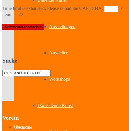
Bildende Kunst
Time limit is exhausted. Please reload the CAPTCHA.
×
neun
=
72
Ausstellungen
Aussteller
Suche
Workshops
Darstellende Kunst
Verein
Über uns
Geschichte