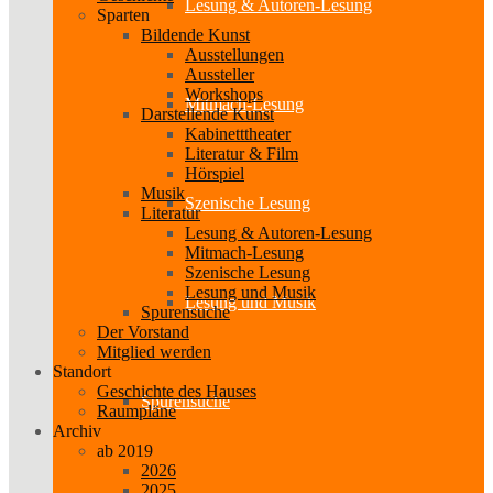
Lesung & Autoren-Lesung
Sparten
Bildende Kunst
Ausstellungen
Aussteller
Workshops
Mitmach-Lesung
Darstellende Kunst
Kabinetttheater
Literatur & Film
Hörspiel
Musik
Szenische Lesung
Literatur
Lesung & Autoren-Lesung
Mitmach-Lesung
Szenische Lesung
Lesung und Musik
Lesung und Musik
Spurensuche
Der Vorstand
Mitglied werden
Standort
Geschichte des Hauses
Spurensuche
Raumpläne
Archiv
ab 2019
2026
2025