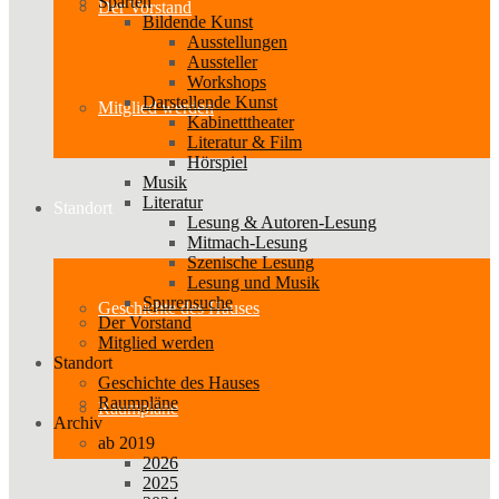
Sparten
Der Vorstand
Bildende Kunst
Ausstellungen
Aussteller
Workshops
Darstellende Kunst
Mitglied werden
Kabinetttheater
Literatur & Film
Hörspiel
Musik
Literatur
Standort
Lesung & Autoren-Lesung
Mitmach-Lesung
Szenische Lesung
Lesung und Musik
Spurensuche
Geschichte des Hauses
Der Vorstand
Mitglied werden
Standort
Geschichte des Hauses
Raumpläne
Raumpläne
Archiv
ab 2019
2026
2025