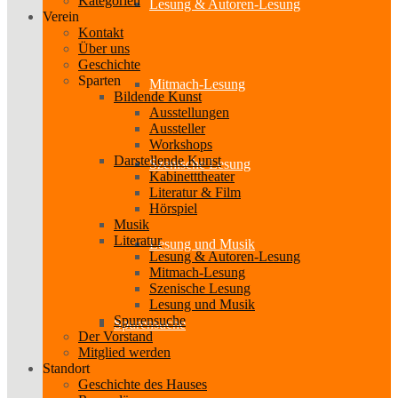
Kategorien
Lesung & Autoren-Lesung
Verein
Kontakt
Über uns
Geschichte
Sparten
Mitmach-Lesung
Bildende Kunst
Ausstellungen
Aussteller
Workshops
Darstellende Kunst
Szenische Lesung
Kabinetttheater
Literatur & Film
Hörspiel
Musik
Literatur
Lesung und Musik
Lesung & Autoren-Lesung
Mitmach-Lesung
Szenische Lesung
Lesung und Musik
Spurensuche
Spurensuche
Der Vorstand
Mitglied werden
Standort
Geschichte des Hauses