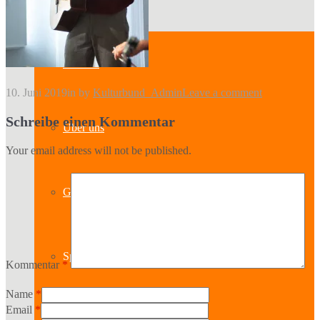
Kontakt
10. Juni 2019
in
by
Kulturbund_Admin
Leave a comment
Schreibe einen Kommentar
Über uns
Your email address will not be published.
Geschichte
Sparten
Kommentar
*
Name
*
Email
*