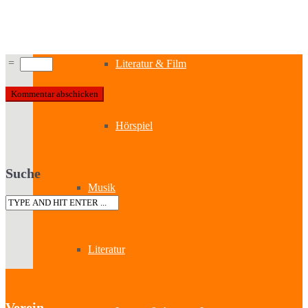
Kabinetttheater
=
Literatur & Film
Hörspiel
Suche
Musik
Literatur
Verein