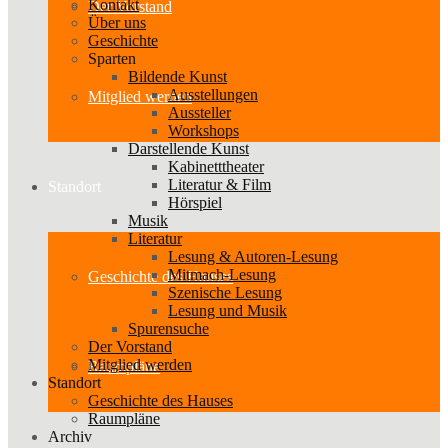
Kontakt
Der Vorstand
Über uns
Geschichte
Sparten
Bildende Kunst
Ausstellungen
Mitglied werden
Aussteller
Workshops
Darstellende Kunst
Kabinetttheater
Literatur & Film
Standort
Hörspiel
Musik
Literatur
Lesung & Autoren-Lesung
Mitmach-Lesung
Geschichte des Hauses
Szenische Lesung
Lesung und Musik
Spurensuche
Der Vorstand
Mitglied werden
Raumpläne
Standort
Geschichte des Hauses
Raumpläne
Archiv