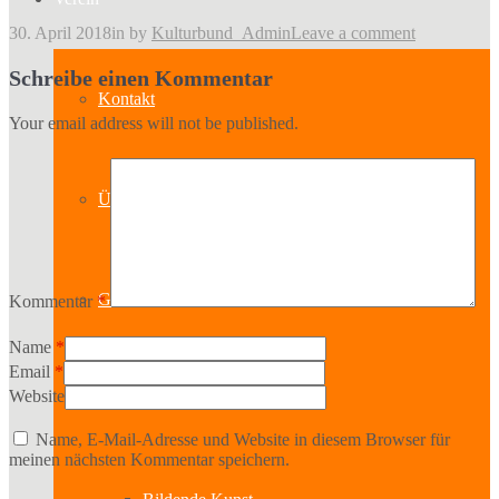
30. April 2018
in
by
Kulturbund_Admin
Leave a comment
Schreibe einen Kommentar
Kontakt
Your email address will not be published.
Über uns
Geschichte
Kommentar
*
Name
*
Email
*
Website
Sparten
Name, E-Mail-Adresse und Website in diesem Browser für
meinen nächsten Kommentar speichern.