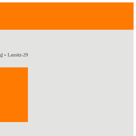
nd
»
Lausitz-29