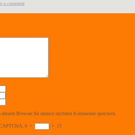
e a comment
 diesem Browser für meinen nächsten Kommentar speichern.
the CAPTCHA.
6
+
=
15