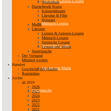
Lesung & Autoren-Lesung
Workshops
Darstellende Kunst
Kabinetttheater
Literatur & Film
Hörspiel
Mitmach-Lesung
Musik
Literatur
Lesung & Autoren-Lesung
Mitmach-Lesung
Szenische Lesung
Szenische Lesung
Lesung und Musik
Spurensuche
Der Vorstand
Mitglied werden
Standort
Lesung und Musik
Geschichte des Hauses
Raumpläne
Archiv
ab 2019
2026
Spurensuche
2025
2024
2023
2022
2021