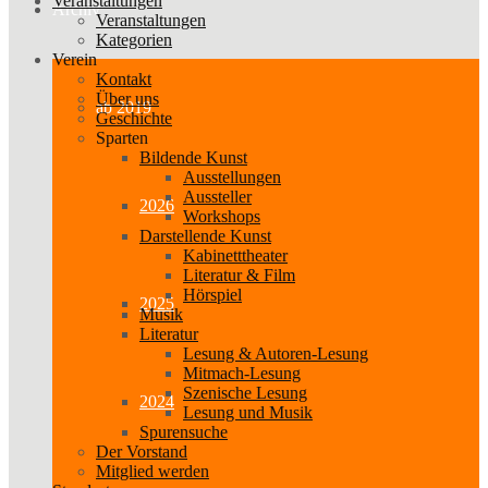
Veranstaltungen
Archiv
Veranstaltungen
Kategorien
Verein
Kontakt
Über uns
ab 2019
Geschichte
Sparten
Bildende Kunst
Ausstellungen
Aussteller
2026
Workshops
Darstellende Kunst
Kabinetttheater
Literatur & Film
Hörspiel
2025
Musik
Literatur
Lesung & Autoren-Lesung
Mitmach-Lesung
Szenische Lesung
2024
Lesung und Musik
Spurensuche
Der Vorstand
Mitglied werden