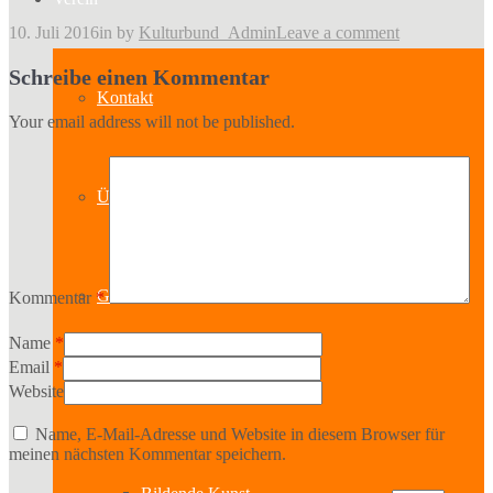
10. Juli 2016
in
by
Kulturbund_Admin
Leave a comment
Schreibe einen Kommentar
Kontakt
Your email address will not be published.
Über uns
Geschichte
Kommentar
*
Name
*
Email
*
Website
Sparten
Name, E-Mail-Adresse und Website in diesem Browser für
meinen nächsten Kommentar speichern.