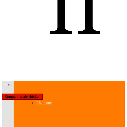
Kabinetttheater
Literatur & Film
Hörspiel
Musik
=
6
Literatur