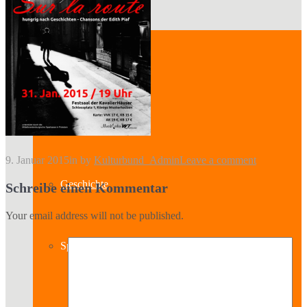
Kontakt
Über uns
9. Januar 2015
in
by
Kulturbund_Admin
Leave a comment
Geschichte
Schreibe einen Kommentar
Your email address will not be published.
Sparten