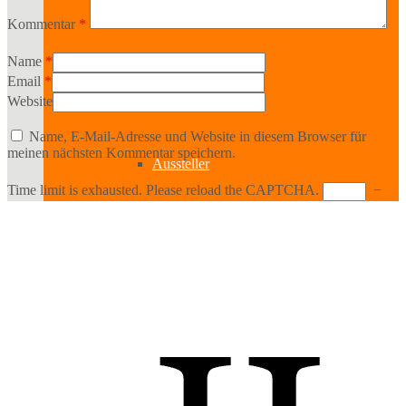
Bildende Kunst
Kommentar
*
Name
*
Email
*
Ausstellungen
Website
Name, E-Mail-Adresse und Website in diesem Browser für
meinen nächsten Kommentar speichern.
Aussteller
Time limit is exhausted. Please reload the CAPTCHA.
−
Workshops
Darstellende Kunst