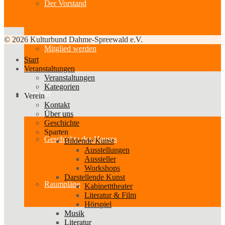
Der Vorstand
© 2026 Kulturbund Dahme-Spreewald e.V.
Mitglied werden
Start
Veranstaltungen
Veranstaltungen
Kategorien
Standort
Verein
Kontakt
Über uns
Geschichte
Sparten
Geschichte des Hauses
Bildende Kunst
Ausstellungen
Aussteller
Workshops
Darstellende Kunst
Raumpläne
Kabinetttheater
Literatur & Film
Hörspiel
Musik
Literatur